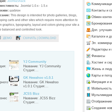
дия:
JoomlaShack
Коммуникаци
местимость:
Joomla! 1.0.x - 1.5.x
Контакты и с
рхиве:
шаблон
сание:
This design is intended for photo galleries, blogs,
Обмен конте
ping carts and other sites which require more attention to
Бронировани
n graphics, typography, layout and colors giving your site a
 balanced and controlled look.
Доп. улучше
Каталоги и д
ДЕМО
СКАЧАТЬ | DOWNLOAD
Эл. коммерц
Редакторы и 
Финансы
YJ Community
Хостинг и се
дия:
Название: YJ Community
Жизнь и люд
Студия:…
Карты и пого
GK Hewahoo v1.0.1
Миграция и к
рного
Название: GK Hewahoo
v1.0.1 Студия:…
Мобильность
JCSS Bizz
Мультимеди
изнес
Название: JCSS Bizz
Отображение
Студия:…
Создание но