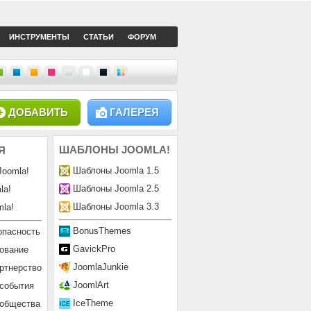
ИНСТРУМЕНТЫ
СТАТЬИ
ФОРУМ
ДОБАВИТЬ
ГАЛЕРЕЯ
ШАБЛОНЫ
JOOMLA!
Я
Шаблоны Joomla 1.5
Joomla!
Шаблоны Joomla 2.5
la!
Шаблоны Joomla 3.3
la!
BonusThemes
опасность
GavickPro
ование
JoomlaJunkie
ртнерство
JoomlArt
 события
IceTheme
ообщества