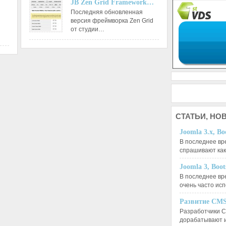
JB Zen Grid Framework…
Последняя обновленная
версия фреймворка Zen Grid
от студии…
СТАТЬИ,
НОВ
Joomla 3.x, Bo
В последнее вр
спрашивают ка
Joomla 3, Boo
В последнее вр
очень часто ис
Развитие CMS
Разработчики C
дорабатывают 