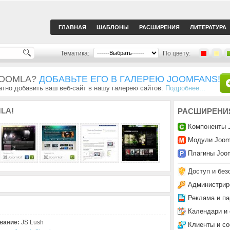
ГЛАВНАЯ
ШАБЛОНЫ
РАСШИРЕНИЯ
ЛИТЕРАТУРА
Тематика:
По цвету:
JOOMLA?
ДОБАВЬТЕ ЕГО В ГАЛЕРЕЮ JOOMFANS!
тно добавить ваш веб-сайт в нашу галерею сайтов.
Подробнее...
LA!
РАСШИРЕНИ
Компоненты 
Модули Joom
Плагины Joom
Доступ и без
Администрир
Реклама и па
Календари и
вание:
JS Lush
Клиенты и с