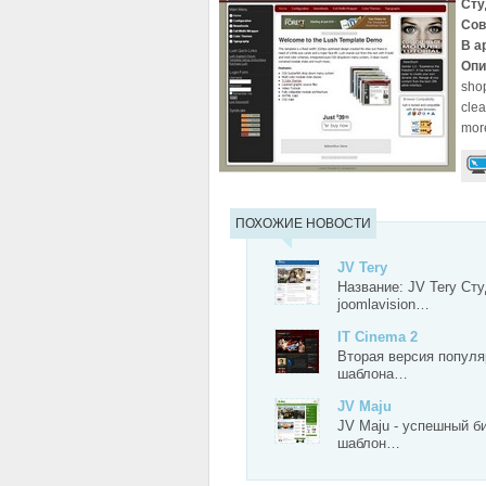
Сту
Сов
В а
Опи
shop
clea
more
ПОХОЖИЕ НОВОСТИ
JV Tery
Название: JV Tery Сту
joomlavision…
IT Cinema 2
Вторая версия популя
шаблона…
JV Maju
JV Maju - успешный б
шаблон…