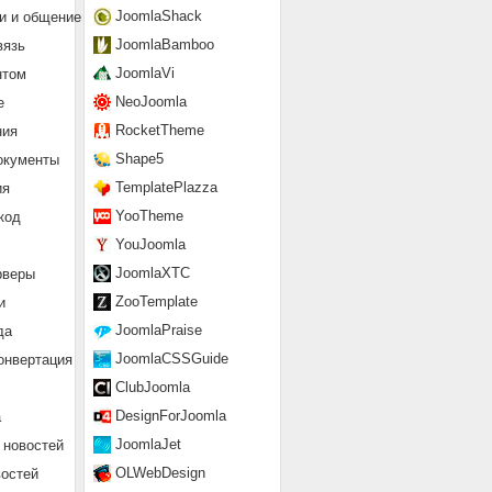
JoomlaShack
и и общение
JoomlaBamboo
вязь
JoomlaVi
нтом
NeoJoomla
е
RocketTheme
ния
Shape5
окументы
TemplatePlazza
ия
YooTheme
код
YouJoomla
JoomlaXTC
рверы
ZooTemplate
и
JoomlaPraise
да
JoomlaCSSGuide
онвертация
ClubJoomla
DesignForJoomla
а
JoomlaJet
 новостей
OLWebDesign
востей