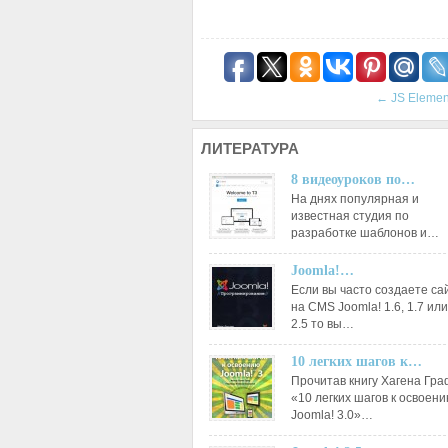
←
JS Elemen
ЛИТЕРАТУРА
8 видеоуроков по…
На днях популярная и
известная студия по
разработке шаблонов и…
Joomla!…
Если вы часто создаете са
на CMS Joomla! 1.6, 1.7 или
2.5 то вы…
10 легких шагов к…
Прочитав книгу Хагена Гр
«10 легких шагов к освоен
Joomla! 3.0»…