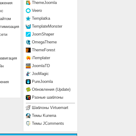
ThemeJoomla
ажения
Veero
кс
Templatka
сайтом
TemplateMonster
птимизация
JoomShaper
сети
OmegaTheme
ThemeForest
iTemplater
навигация
JoomlaTD
йн
JooMagic
PureJoomla
рения
Обновления (Update)
Разные шаблоны
Шаблоны Virtuemart
Темы Kunena
Темы JComments