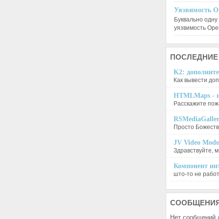
Уязвимость O
Буквально одну
уязвимость Op
ПОСЛЕДНИЕ
K2: дополните
Как вывести доп
HTMLMaps - и
Расскажите пожа
RSMediaGalle
Просто Божеств
JV Video Modu
Здравствуйте, м
Компонент инт
што-то не работа
СООБЩЕНИ
Нет сообщений 