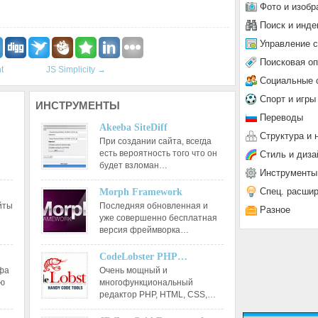
Фото и изобр
Поиск и инде
Управление 
Поисковая о
t
JS Simplicity
→
Социальные 
Спорт и игры
ИНСТРУМЕНТЫ
Переводы
Akeeba SiteDiff
Структура и 
При создании сайта, всегда
есть вероятность того что он
Стиль и диза
будет взломан…
Инструменты
Спец. расши
Morph Framework
йты
Последняя обновленная и
Разное
уже совершенно бесплатная
версия фреймворка…
CodeLobster PHP…
афа
Очень мощный и
ию
многофункциональный
редактор РНР, HTML, CSS,…