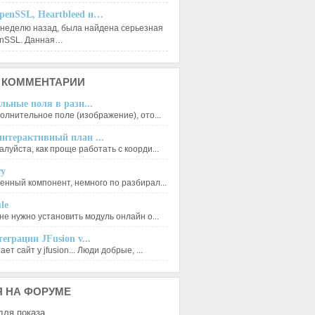
penSSL, Heartbleed и…
 неделю назад, была найдена серьезная
enSSL. Данная…
КОММЕНТАРИИ
льные поля в разн...
олнительное поле (изображение), ото...
нтерактивный план ...
луйста, как проще работать с коорди...
ry
енный компонент, немного по разбирал...
le
не нужно установить модуль онлайн о...
еграции JFusion v...
ет сайт у jfusion... Люди добрые, ...
Я
НА ФОРУМЕ
для показа