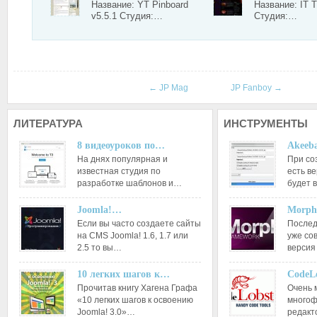
Название: YT Pinboard
Название: IT 
v5.5.1 Студия:…
Студия:…
←
JP Mag
JP Fanboy
→
ЛИТЕРАТУРА
ИНСТРУМЕНТЫ
8 видеоуроков по…
Akeeba
На днях популярная и
При со
известная студия по
есть ве
разработке шаблонов и…
будет 
Joomla!…
Morph
Если вы часто создаете сайты
Послед
на CMS Joomla! 1.6, 1.7 или
уже со
2.5 то вы…
версия
10 легких шагов к…
CodeL
Прочитав книгу Хагена Графа
Очень 
«10 легких шагов к освоению
многоф
Joomla! 3.0»…
редакт