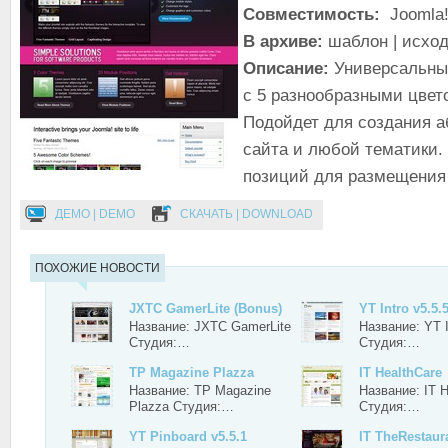
Совместимость:
Joomla!
В архиве:
шаблон | исхо
Описание:
Универсальны
с 5 разнообразными цве
Подойдет для создания 
сайта и любой тематики.
позиций для размещения
ДЕМО | DEMO
СКАЧАТЬ | DOWNLOAD
ПОХОЖИЕ НОВОСТИ
JXTC GamerLite (Bonus)
YT Intro v5.5.
Название: JXTC GamerLite
Название: YT I
Студия:…
Студия:…
TP Magazine Plazza
IT HealthCare
Название: TP Magazine
Название: IT H
Plazza Студия:…
Студия:…
YT Pinboard v5.5.1
IT TheRestaur