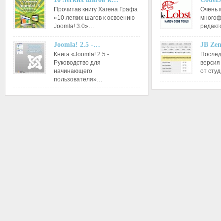
Прочитав книгу Хагена Графа
Очень 
«10 легких шагов к освоению
многоф
Joomla! 3.0»…
редакт
Joomla! 2.5 -…
JB Ze
Книга «Joomla! 2.5 -
Послед
Руководство для
версия
начинающего
от сту
пользователя»…