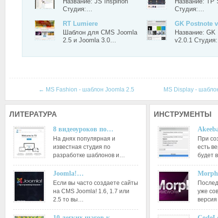
Название: JS Inspirion
Название: TP 
Студия:…
Студия:…
RT Lumiere
GK Postnote v
Шаблон для CMS Joomla
Название: GK 
2.5 и Joomla 3.0…
v2.0.1 Студия
←
MS Fashion - шаблон Joomla 2.5
MS Display - шабло
ЛИТЕРАТУРА
ИНСТРУМЕНТЫ
8 видеоуроков по…
Akeeba
На днях популярная и
При со
известная студия по
есть ве
разработке шаблонов и…
будет 
Joomla!…
Morph
Если вы часто создаете сайты
Послед
на CMS Joomla! 1.6, 1.7 или
уже со
2.5 то вы…
версия
10 легких шагов к…
CodeL