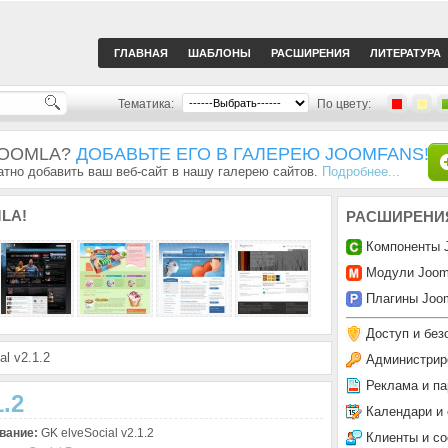
ГЛАВНАЯ
ШАБЛОНЫ
РАСШИРЕНИЯ
ЛИТЕРАТУРА
Тематика:
По цвету:
JOOMLA?
ДОБАВЬТЕ ЕГО В ГАЛЕРЕЮ JOOMFANS!
тно добавить ваш веб-сайт в нашу галерею сайтов.
Подробнее...
LA!
РАСШИРЕНИ
Компоненты 
Модули Joom
Плагины Joom
Доступ и без
l v2.1.2
Администрир
Реклама и па
.2
Календари и
вание:
GK elveSocial v2.1.2
Клиенты и с