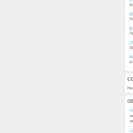
К
H
Р
R
П
J
З
К
шт
С
Не
О
G
Н
к
G