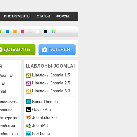
ИНСТРУМЕНТЫ
СТАТЬИ
ФОРУМ
ДОБАВИТЬ
ГАЛЕРЕЯ
ШАБЛОНЫ
JOOMLA!
Я
Шаблоны Joomla 1.5
Joomla!
Шаблоны Joomla 2.5
la!
Шаблоны Joomla 3.3
la!
BonusThemes
опасность
GavickPro
ование
JoomlaJunkie
ртнерство
JoomlArt
 события
IceTheme
ообщества