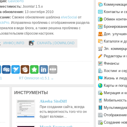
дия:
GavickPro
Коммуникаци
местимость:
Joomla! 1.5.x
Контакты и с
а обновления:
13 сентября 2010
сание:
Свежее обновление шаблона
elveSocial
от
Обмен конте
ickPro
. Исправлена проблема с отображением раздела
Бронировани
ериалов в виде блога, а также решена проблема с
ьзовательским сбросом настроек.
Доп. улучше
Каталоги и д
ИНФО | INFO
СКАЧАТЬ | DOWNLOAD
Эл. коммерц
Редакторы и 
Финансы
Хостинг и се
Жизнь и люд
.1
RT Omnicron v1.5.1
→
Карты и пого
ИНСТРУМЕНТЫ
Миграция и к
Мобильность
Akeeba SiteDiff
При создании сайта, всегда
Мультимеди
есть вероятность того что он
Отображение
будет взломан…
Создание но