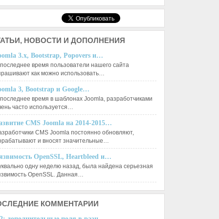
АТЬИ,
НОВОСТИ И ДОПОЛНЕНИЯ
oomla 3.x, Bootstrap, Popovers и…
 последнее время пользователи нашего сайта
прашивают как можно использовать…
oomla 3, Bootstrap и Google…
 последнее время в шаблонах Joomla, разработчиками
чень часто используется…
азвитие CMS Joomla на 2014-2015…
азработчики CMS Joomla постоянно обновляют,
орабатывают и вносят значительные…
язвимость OpenSSL, Heartbleed и…
уквально одну неделю назад, была найдена серьезная
язвимость OpenSSL. Данная…
ОСЛЕДНИЕ
КОММЕНТАРИИ
2: дополнительные поля в разн...