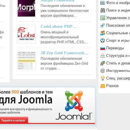
Morph Framework
Фото и изобр
йты
Последняя обновленная и
Поиск и инде
уже совершенно бесплатная
версия фреймворка…
Управление 
Поисковая о
CodeLobster PHP…
афа
Очень мощный и
Социальные 
ию
многофункциональный
Спорт и игры
редактор РНР, HTML, CSS,…
Переводы
JB Zen Grid Framework…
Структура и 
Последняя обновленная
Стиль и диза
версия фреймворка Zen Grid
от студии…
Инструменты
Спец. расши
Разное