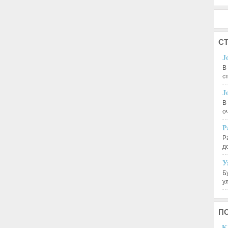
СТ
J
В
с
J
В
о
Р
Р
д
У
Б
у
П
K