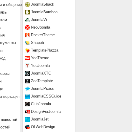
JoomlaShack
и и общение
JoomlaBamboo
вязь
JoomlaVi
нтом
NeoJoomla
е
RocketTheme
ния
Shape5
окументы
TemplatePlazza
ия
YooTheme
код
YouJoomla
JoomlaXTC
рверы
ZooTemplate
и
JoomlaPraise
да
JoomlaCSSGuide
онвертация
ClubJoomla
DesignForJoomla
а
JoomlaJet
 новостей
OLWebDesign
востей