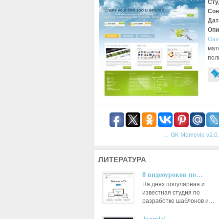
Сту
Сов
Дат
Опи
Gav
мат
пол
←
GK Memovie v2.0
ЛИТЕРАТУРА
8 видеоуроков по…
На днях популярная и
известная студия по
разработке шаблонов и…