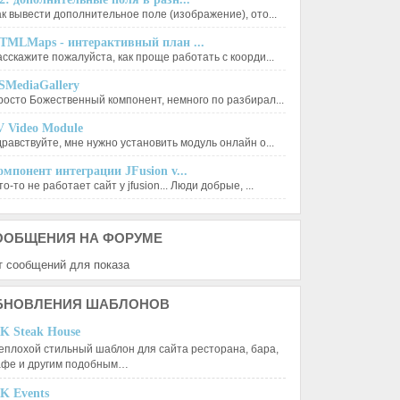
ак вывести дополнительное поле (изображение), ото...
TMLMaps - интерактивный план ...
асскажите пожалуйста, как проще работать с коорди...
SMediaGallery
росто Божественный компонент, немного по разбирал...
V Video Module
дравствуйте, мне нужно установить модуль онлайн о...
омпонент интеграции JFusion v...
о-то не работает сайт у jfusion... Люди добрые, ...
ООБЩЕНИЯ
НА ФОРУМЕ
т сообщений для показа
БНОВЛЕНИЯ
ШАБЛОНОВ
K Steak House
еплохой стильный шаблон для сайта ресторана, бара,
афе и другим подобным…
K Events