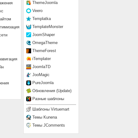
ThemeJoomla
ажения
Veero
кс
Templatka
сайтом
TemplateMonster
птимизация
JoomShaper
сети
OmegaTheme
ThemeForest
iTemplater
навигация
JoomlaTD
йн
JooMagic
PureJoomla
рения
Обновления (Update)
Разные шаблоны
Шаблоны Virtuemart
Темы Kunena
Темы JComments