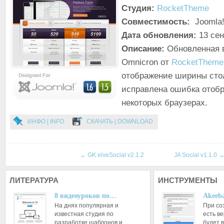
Студия:
RocketTheme
Совместимость:
Joomla!
Дата обновления:
13 сен
Описание:
Обновленная 
Omnicron от
RocketTheme
отображение ширины стол
исправлена ошибка отоб
некоторых браузерах.
ИНФО | INFO
СКАЧАТЬ | DOWNLOAD
←
GK elveSocial v2.1.2
JA Social v1.1.0
ЛИТЕРАТУРА
ИНСТРУМЕНТЫ
8 видеоуроков по…
Akeeba
На днях популярная и
При со
известная студия по
есть ве
разработке шаблонов и…
будет 