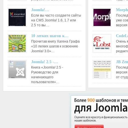
Joomla!…
Morph
Если вы часто создаете сайты
Послед
на CMS Joomla! 1.6, 1.7 или
уже со
2.5 то вы…
версия
10 легких шагов к…
CodeL
Прочитав книгу Хагена Графа
Очень 
«10 легких шагов к освоению
многоф
Joomla! 3.0»…
редакт
Joomla! 2.5 -…
JB Ze
Книга «Joomla! 2.5 -
Послед
Руководство для
версия
начинающего
от сту
пользователя»…