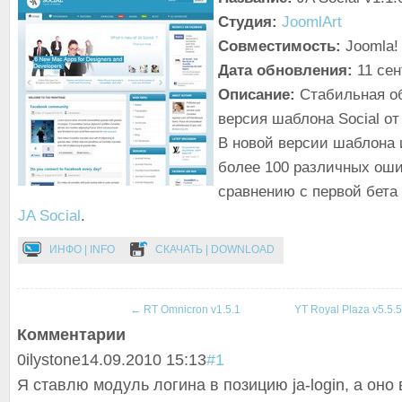
Студия:
JoomlArt
Совместимость:
Joomla! 
Дата обновления:
11 се
Описание:
Стабильная о
версия шаблона Social о
В новой версии шаблона 
более 100 различных оши
сравнению с первой бета
JA Social
.
ИНФО | INFO
СКАЧАТЬ | DOWNLOAD
←
RT Omnicron v1.5.1
YT Royal Plaza v5.5.
Комментарии
0
ilystone
14.09.2010 15:13
#1
Я ставлю модуль логина в позицию ja-login, а оно 