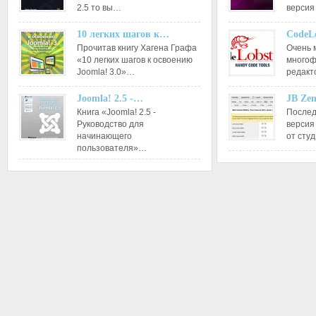
2.5 то вы…
версия
10 легких шагов к…
CodeL
Прочитав книгу Хагена Графа
Очень 
«10 легких шагов к освоению
многоф
Joomla! 3.0»…
редакт
Joomla! 2.5 -…
JB Ze
Книга «Joomla! 2.5 -
Послед
Руководство для
версия
начинающего
от сту
пользователя»…