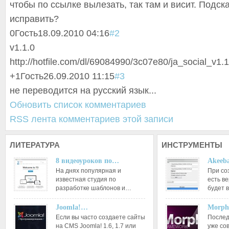
чтобы по ссылке вылезать, так там и висит. Подска
исправить?
0
Гость
18.09.2010 04:16
#2
v1.1.0
http://hotfile.com/dl/69084990/3c07e80/ja_social_v1.1
+1
Гость
26.09.2010 11:15
#3
не переводится на русский язык...
Обновить список комментариев
RSS лента комментариев этой записи
ЛИТЕРАТУРА
ИНСТРУМЕНТЫ
8 видеоуроков по…
Akeeba
На днях популярная и
При со
известная студия по
есть ве
разработке шаблонов и…
будет 
Joomla!…
Morph
Если вы часто создаете сайты
Послед
на CMS Joomla! 1.6, 1.7 или
уже со