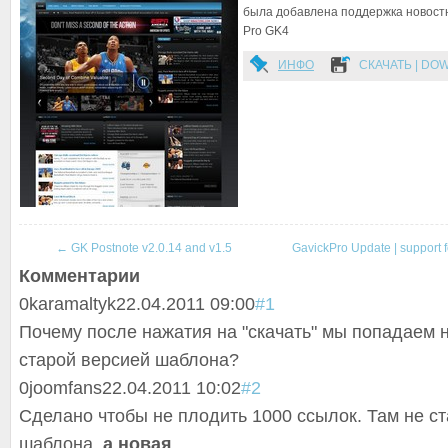
была добавлена поддержка новост
Pro GK4
ИНФО
СКАЧАТЬ | DO
←
GK Postnote v2.0.14 and v1.5
GavickPro Update | support 
Комментарии
0
karamaltyk
22.04.2011 09:00
#1
Почему после нажатия на "скачать" мы попадаем н
старой версией шаблона?
0
joomfans
22.04.2011 10:02
#2
Сделано чтобы не плодить 1000 ссылок. Там не с
шаблона,
а новая
.