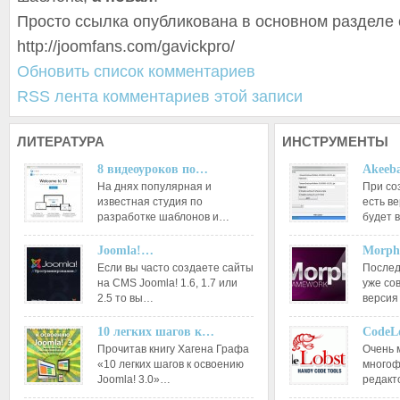
Просто ссылка опубликована в основном разделе 
http://joomfans.com/gavickpro/
Обновить список комментариев
RSS лента комментариев этой записи
ЛИТЕРАТУРА
ИНСТРУМЕНТЫ
8 видеоуроков по…
Akeeba
На днях популярная и
При со
известная студия по
есть ве
разработке шаблонов и…
будет 
Joomla!…
Morph
Если вы часто создаете сайты
Послед
на CMS Joomla! 1.6, 1.7 или
уже со
2.5 то вы…
версия
10 легких шагов к…
CodeL
Прочитав книгу Хагена Графа
Очень 
«10 легких шагов к освоению
многоф
Joomla! 3.0»…
редакт