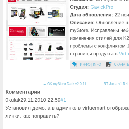
Студия:
GavickPro
Дата обновления:
22 но
Описание:
Обновление ш
myStore. Исправлены не
изменения стилей для K2
проблемы с конфликтом J
страницы продукта в
Virt
ИНФО | INFO
СКАЧАТЬ
←
GK myStore Dark v2.0.11
RT Juxta v1.5.4
Комментарии
0
kulak
29.11.2010 22:59
#1
Установил демо, а в админке в virtuemart отображ
линки, как поправить?