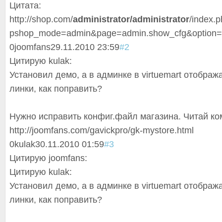
Цитата:
http://shop.com/
administrator/administrator
/index.
pshop_mode=admin&page=admin.show_cfg&option=
0
joomfans
29.11.2010 23:59
#2
Цитирую kulak:
Установил демо, а в админке в virtuemart отображ
линки, как поправить?
Нужно исправить конфиг.файл магазина. Читай ко
http://joomfans.com/gavickpro/gk-mystore.html
0
kulak
30.11.2010 01:59
#3
Цитирую joomfans:
Цитирую kulak:
Установил демо, а в админке в virtuemart отображ
линки, как поправить?