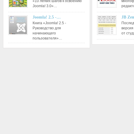
«10 легких шагов к освоению
многоф
Joomla! 3.0»…
редакт
Joomla! 2.5 -…
JB Ze
Книга «Joomla! 2.5 -
Послед
Руководство для
версия
начинающего
от сту
пользователя»…