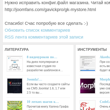
Нужно исправить конфиг.файл магазина. Читай ко
http://joomfans.com/gavickpro/gk-mystore.html
Спасибо! Счас попробую все сделать :-)
Обновить список комментариев
RSS лента комментариев этой записи
ЛИТЕРАТУРА
ИНСТРУМЕНТЫ
8 видеоуроков по…
Akeeba
На днях популярная и
При со
известная студия по
есть ве
разработке шаблонов и…
будет 
Joomla!…
Morph
Если вы часто создаете сайты
Послед
на CMS Joomla! 1.6, 1.7 или
уже со
2.5 то вы…
версия
10 легких шагов к…
CodeL
Прочитав книгу Хагена Графа
Очень 