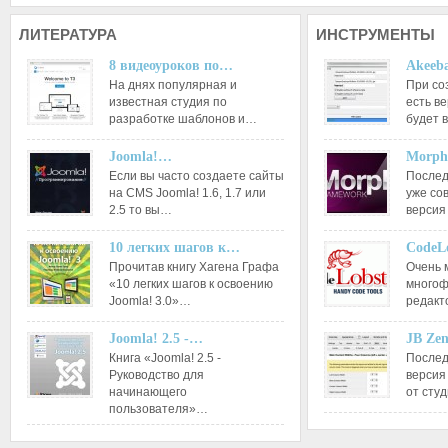
ЛИТЕРАТУРА
ИНСТРУМЕНТЫ
8 видеоуроков по…
Akeeba
На днях популярная и
При со
известная студия по
есть ве
разработке шаблонов и…
будет 
Joomla!…
Morph
Если вы часто создаете сайты
Послед
на CMS Joomla! 1.6, 1.7 или
уже со
2.5 то вы…
версия
10 легких шагов к…
CodeL
Прочитав книгу Хагена Графа
Очень 
«10 легких шагов к освоению
многоф
Joomla! 3.0»…
редакт
Joomla! 2.5 -…
JB Ze
Книга «Joomla! 2.5 -
Послед
Руководство для
версия
начинающего
от сту
пользователя»…