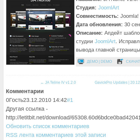
Студия:
JoomlArt
Совместимость:
Joomla! 
Дата обновления:
30 се
Описание:
Апдейт шаблон
студии
JoomlArt
. Исправ
вывода главной страницы
ДЕМО | DEMO
СКАЧАТ
←
JA Teline IV v1.2.0
GavickPro Updates | 20.1
Комментарии
0
Гость
23.12.2010 14:42
#1
Другая ссылка -
http://letitbit.net/download/65308.60d6bdce0bad42041
Обновить список комментариев
RSS лента комментариев этой записи