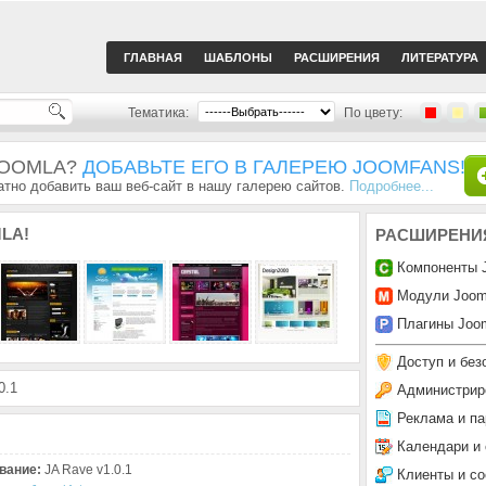
ГЛАВНАЯ
ШАБЛОНЫ
РАСШИРЕНИЯ
ЛИТЕРАТУРА
Тематика:
По цвету:
JOOMLA?
ДОБАВЬТЕ ЕГО В ГАЛЕРЕЮ JOOMFANS!
тно добавить ваш веб-сайт в нашу галерею сайтов.
Подробнее...
LA!
РАСШИРЕНИ
Компоненты 
Модули Joom
Плагины Joom
Доступ и без
0.1
Администрир
Реклама и па
Календари и
вание:
JA Rave v1.0.1
Клиенты и с