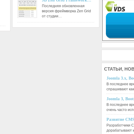
JB Zen Grid Framework…
Последняя обновленная
версия фреймворка Zen Grid
от студии…
СТАТЬИ,
НОВ
Joomla 3.x, Bo
В последнее вр
спрашивают ка
Joomla 3, Boo
В последнее вр
очень часто ис
Развитие CMS
Разработчики C
дорабатывают 