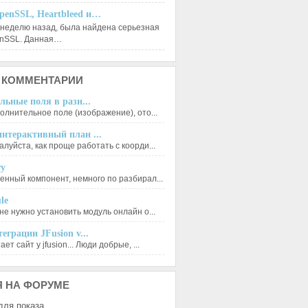
penSSL, Heartbleed и…
 неделю назад, была найдена серьезная
enSSL. Данная…
КОММЕНТАРИИ
льные поля в разн...
олнительное поле (изображение), ото...
нтерактивный план ...
луйста, как проще работать с коорди...
ry
енный компонент, немного по разбирал...
le
не нужно установить модуль онлайн о...
еграции JFusion v...
ет сайт у jfusion... Люди добрые, ...
Я
НА ФОРУМЕ
для показа