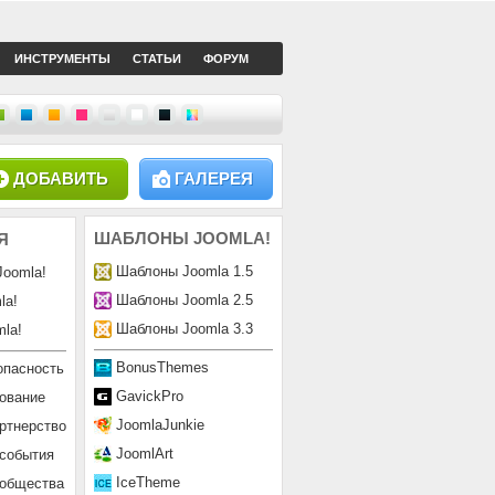
ИНСТРУМЕНТЫ
СТАТЬИ
ФОРУМ
ДОБАВИТЬ
ГАЛЕРЕЯ
ШАБЛОНЫ
JOOMLA!
Я
Шаблоны Joomla 1.5
Joomla!
Шаблоны Joomla 2.5
la!
Шаблоны Joomla 3.3
la!
BonusThemes
опасность
GavickPro
ование
JoomlaJunkie
ртнерство
JoomlArt
 события
IceTheme
ообщества