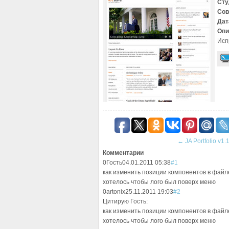
Сту
Сов
Дат
Опи
Исп
←
JA Portfolio v1.
Комментарии
0
Гость
04.01.2011 05:38
#1
как изменить позиции компонентов в файле 
хотелось чтобы лого был поверх меню
0
artonix
25.11.2011 19:03
#2
Цитирую Гость:
как изменить позиции компонентов в файле 
хотелось чтобы лого был поверх меню