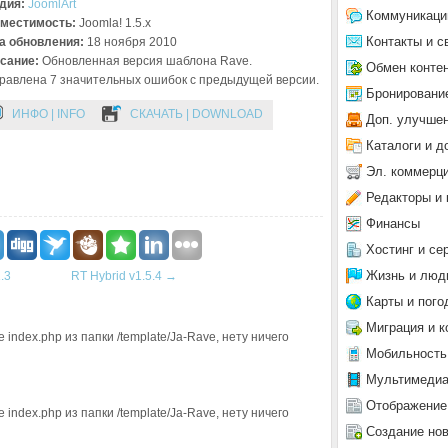
дия:
JoomlArt
Коммуникаци
местимость:
Joomla! 1.5.x
Контакты и с
а обновления:
18 ноября 2010
сание:
Обновленная версия шаблона Rave.
Обмен конте
равлена 7 значительных ошибок с предыдущей версии.
Бронировани
ИНФО | INFO
СКАЧАТЬ | DOWNLOAD
Доп. улучше
Каталоги и д
Эл. коммерц
Редакторы и 
Финансы
Хостинг и се
Жизнь и люд
1.3
RT Hybrid v1.5.4
→
Карты и пого
Миграция и к
index.php из папки /template/Ja-Rave, нету ничего
Мобильность
Мультимеди
Отображение
index.php из папки /template/Ja-Rave, нету ничего
Создание но