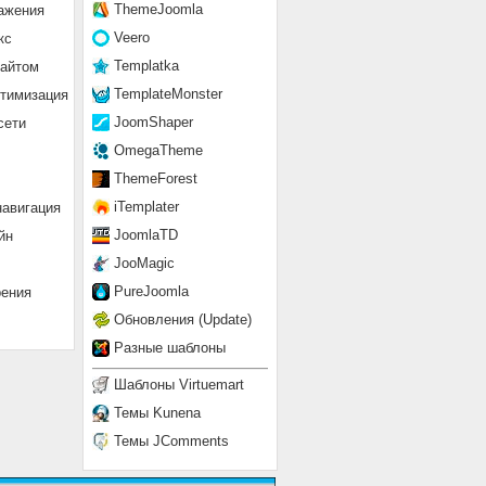
ThemeJoomla
ажения
Veero
кс
Templatka
сайтом
TemplateMonster
птимизация
JoomShaper
сети
OmegaTheme
ThemeForest
iTemplater
навигация
JoomlaTD
йн
JooMagic
PureJoomla
рения
Обновления (Update)
Разные шаблоны
Шаблоны Virtuemart
Темы Kunena
Темы JComments