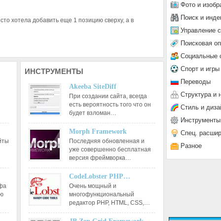
Фото и изобр
Поиск и инде
сто хотела добавить еще 1 позицию сверху, а в
Управление 
Поисковая о
Социальные 
Спорт и игры
ИНСТРУМЕНТЫ
Переводы
Akeeba SiteDiff
Структура и 
При создании сайта, всегда
есть вероятность того что он
Стиль и диза
будет взломан…
Инструменты
Morph Framework
Спец. расши
йты
Последняя обновленная и
Разное
уже совершенно бесплатная
версия фреймворка…
CodeLobster PHP…
афа
Очень мощный и
ию
многофункциональный
редактор РНР, HTML, CSS,…