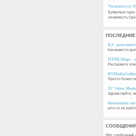
Уязвимость O
Буквально одну
уязвимость Op
ПОСЛЕДНИЕ
K2: дополните
Как вывести доп
HTMLMaps - и
Расскажите пожа
RSMediaGalle
Просто Божеств
JV Video Modu
Здравствуйте, м
Компонент инт
што-то не работа
СООБЩЕНИ
Нет сообщений 