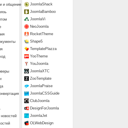
JoomlaShack
и и общение
JoomlaBamboo
вязь
JoomlaVi
нтом
NeoJoomla
е
RocketTheme
ния
Shape5
окументы
TemplatePlazza
ия
YooTheme
код
YouJoomla
JoomlaXTC
рверы
ZooTemplate
и
JoomlaPraise
да
JoomlaCSSGuide
онвертация
ClubJoomla
DesignForJoomla
а
JoomlaJet
 новостей
OLWebDesign
востей