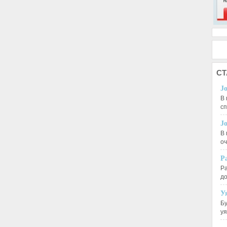
СТ
J
В 
с
J
В 
оч
Р
Ра
д
У
Бу
у