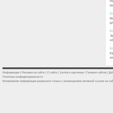
Не
к
G
М
д
G
Эк
о
G
К
а
Информация
|
Реклама на сайте
|
О сайте
|
Joomla в картинках
|
Галерея сайтов
|
До
Политика конфиденциальности
Копирование информации разрешено только с размещением активной ссылки на са