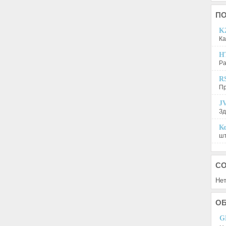
П
K2
Ка
H
Ра
R
Пр
JV
Зд
Ко
шт
С
Нет
О
G