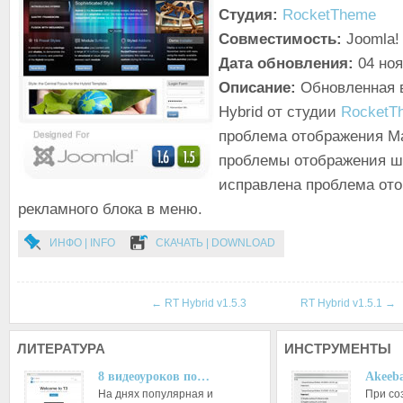
Студия:
RocketTheme
Совместимость:
Joomla! 
Дата обновления:
04 ноя
Описание:
Обновленная 
Hybrid от студии
RocketT
проблема отображения M
проблемы отображения ша
исправлена проблема от
рекламного блока в меню.
ИНФО | INFO
СКАЧАТЬ | DOWNLOAD
←
RT Hybrid v1.5.3
RT Hybrid v1.5.1
→
ЛИТЕРАТУРА
ИНСТРУМЕНТЫ
8 видеоуроков по…
Akeeba
На днях популярная и
При со