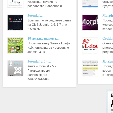
известная студия по
есть ве
разработке шаблонов и…
будет 
Joomla!…
Morph
Если вы часто создаете сайты
Послед
на CMS Joomla! 1.6, 1.7 или
уже со
2.5 то вы…
версия
10 легких шагов к…
CodeL
Прочитав книгу Хагена Графа
Очень 
«10 легких шагов к освоению
многоф
Joomla! 3.0»…
редакт
Joomla! 2.5 -…
JB Ze
Книга «Joomla! 2.5 -
Послед
Руководство для
версия
начинающего
от сту
пользователя»…