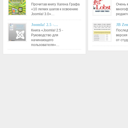
Прочитав книгу Хагена Графа
Очень 
«10 легких шагов к освоению
многоф
Joomla! 3.0»…
редакт
Joomla! 2.5 -…
JB Ze
Книга «Joomla! 2.5 -
Послед
Руководство для
версия
начинающего
от сту
пользователя»…