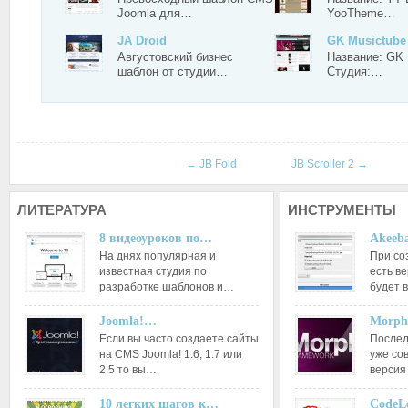
Joomla для…
YooTheme…
JA Droid
GK Musictube
Августовский бизнес
Название: GK 
шаблон от студии…
Студия:…
←
JB Fold
JB Scroller 2
→
ЛИТЕРАТУРА
ИНСТРУМЕНТЫ
8 видеоуроков по…
Akeeba
На днях популярная и
При со
известная студия по
есть ве
разработке шаблонов и…
будет 
Joomla!…
Morph
Если вы часто создаете сайты
Послед
на CMS Joomla! 1.6, 1.7 или
уже со
2.5 то вы…
версия
10 легких шагов к…
CodeL