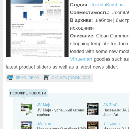
Студия:
JoomlaBamboo
Совместимость:
Joomla!
В архиве:
шаблон | быстр
исходники
Описание:
Clean Commerce
shopping template for Joom
loaded with some new moot
Virtuemart
goodies such as 
latest product sliders as well as a latest news slider.
ДЕМО | DEMO
СКАЧАТЬ | DOWNLOAD
ПОХОЖИЕ НОВОСТИ
JV Maju
JA ZinC
JV Maju - успешный бизнес
Название: JA 
шаблон…
JoomlArt…
JA Tiris
YT Loom
Превосходный шаблон CMS
Название: YT 