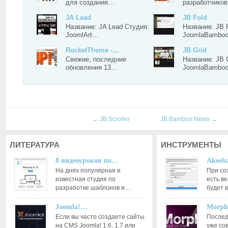
для создания…
разработчико
JA Lead
JB Fold
Название: JA Lead Студия:
Название: JB 
JoomlArt…
JoomlaBambo
RocketTheme -…
JB Grid
Свежие, последние
Название: JB 
обновления 13…
JoomlaBambo
←
JB Scroller
JB Bamboo News
→
ЛИТЕРАТУРА
ИНСТРУМЕНТЫ
8 видеоуроков по…
Akeeba
На днях популярная и
При со
известная студия по
есть ве
разработке шаблонов и…
будет 
Joomla!…
Morph
Если вы часто создаете сайты
Послед
на CMS Joomla! 1.6, 1.7 или
уже со