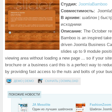
Студия:
JoomlaBamboo
Совместимость:
Joomla!
В архиве:
шаблон | быстр
исходники
Описание:
The October re
Bamboo is an inspired take
driven Joomla Business Card
slides up to 9 module posit
viewing area without loading a new page ... so if your site
brochure or a business card this is a perfect way to redu
by providing fast access to the nuts and bolts of your bu
ДЕМО | DEMO
СКАЧАТЬ | DOWNLOAD
ПОХОЖИЕ НОВОСТИ
JA Mesolite
FashionZoom
Один из лучших шаблонов
Шаблон Jooml