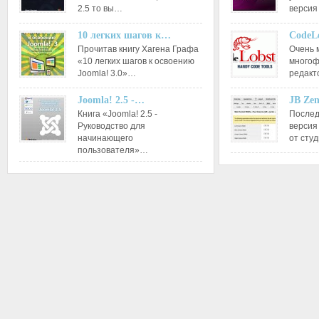
2.5 то вы…
версия
10 легких шагов к…
CodeL
Прочитав книгу Хагена Графа
Очень 
«10 легких шагов к освоению
многоф
Joomla! 3.0»…
редакт
Joomla! 2.5 -…
JB Ze
Книга «Joomla! 2.5 -
Послед
Руководство для
версия
начинающего
от сту
пользователя»…