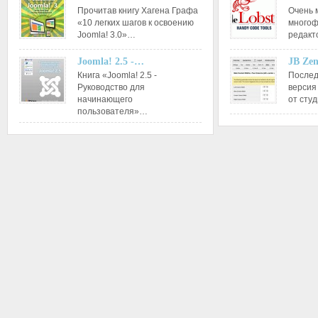
Прочитав книгу Хагена Графа
Очень 
«10 легких шагов к освоению
многоф
Joomla! 3.0»…
редакт
Joomla! 2.5 -…
JB Ze
Книга «Joomla! 2.5 -
Послед
Руководство для
версия
начинающего
от сту
пользователя»…