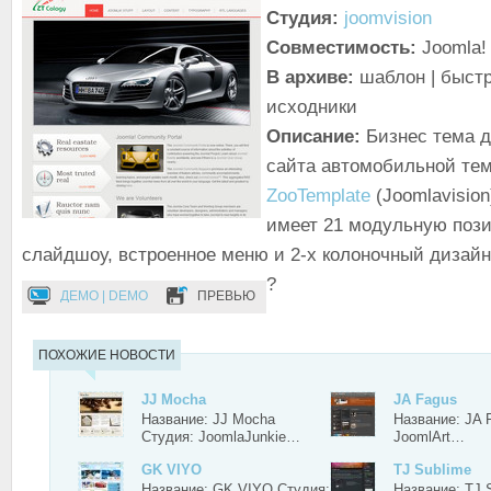
Студия:
joomvision
Совместимость:
Joomla! 
В архиве:
шаблон | быстр
исходники
Описание:
Бизнес тема 
сайта автомобильной тем
ZooTemplate
(Joomlavision
имеет 21 модульную пози
слайдшоу, встроенное меню и 2-х колоночный дизайн
?
ДЕМО | DEMO
ПРЕВЬЮ
ПОХОЖИЕ НОВОСТИ
JJ Mocha
JA Fagus
Название: JJ Mocha
Название: JA 
Студия: JoomlaJunkie…
JoomlArt…
GK VIYO
TJ Sublime
Название: GK VIYO Студия:
Название: TJ 