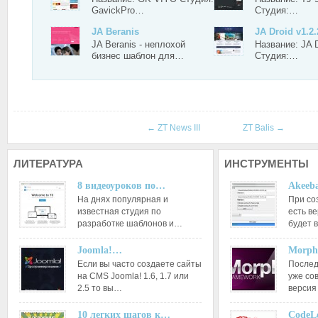
GavickPro…
Студия:…
JA Beranis
JA Droid v1.2.
JA Beranis - неплохой
Название: JA D
бизнес шаблон для…
Студия:…
←
ZT News III
ZT Balis
→
ЛИТЕРАТУРА
ИНСТРУМЕНТЫ
8 видеоуроков по…
Akeeba
На днях популярная и
При со
известная студия по
есть ве
разработке шаблонов и…
будет 
Joomla!…
Morph
Если вы часто создаете сайты
Послед
на CMS Joomla! 1.6, 1.7 или
уже со
2.5 то вы…
версия
10 легких шагов к…
CodeL