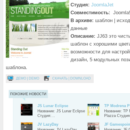
Студия:
JoomlaJet
Совместимость:
Joomla!
В архиве:
шаблон | исход
данные
Описание:
JJ63 это чист
шаблон с хорошими цвет
возможности для настрой
дизайн, 5 модульных поз
шаблона.
ДЕМО | DEMO
СКАЧАТЬ | DOWNLOAD
ПОХОЖИЕ НОВОСТИ
JS Lunar Eclipse
TP Modrena P
Название: JS Lunar Eclipse
Название: TP 
Студия:…
Plazza Студи
JV LazyDay
JF Gamespoin
Название: JV LazyDay
Название: JF 