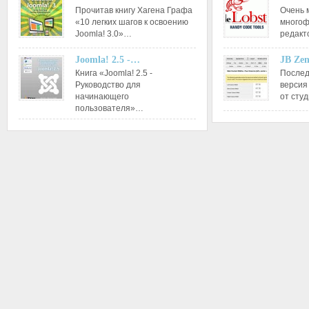
Прочитав книгу Хагена Графа
Очень 
«10 легких шагов к освоению
многоф
Joomla! 3.0»…
редакт
Joomla! 2.5 -…
JB Ze
Книга «Joomla! 2.5 -
Послед
Руководство для
версия
начинающего
от сту
пользователя»…