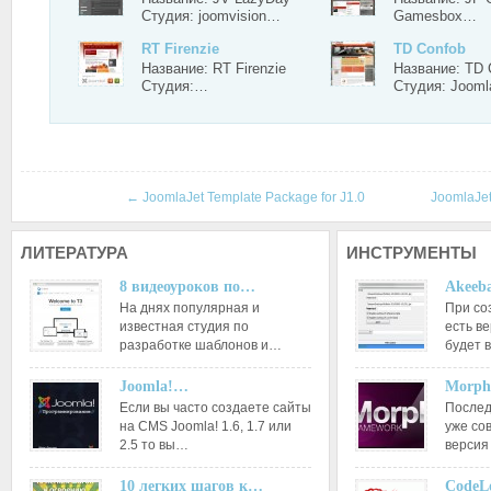
Студия: joomvision…
Gamesbox…
RT Firenzie
TD Confob
Название: RT Firenzie
Название: TD 
Студия:…
Студия: Joom
←
JoomlaJet Template Package for J1.0
JoomlaJe
ЛИТЕРАТУРА
ИНСТРУМЕНТЫ
8 видеоуроков по…
Akeeba
На днях популярная и
При со
известная студия по
есть ве
разработке шаблонов и…
будет 
Joomla!…
Morph
Если вы часто создаете сайты
Послед
на CMS Joomla! 1.6, 1.7 или
уже со
2.5 то вы…
версия
10 легких шагов к…
CodeL