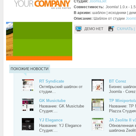
Студия:
JoomlaJet
Совместимость:
Joomla! 1.0.x - 1.5
В архиве:
шаблон | исходники | де
Описание:
Шаблон от студии
Jooml
ДЕМО НЕТ
СКАЧАТЬ 
ПОХОЖИЕ НОВОСТИ
RT Syndicate
BT Corez
Октябрьский шаблон от
Бизнес шабло
студии…
Joomla - Core
GK Musictube
TP Miniportol
Название: GK Musictube
Название: TP M
Студия:…
Plazza Студи
YJ Elegance
JA Zeolite II v
Название: YJ Elegance
Обновленная 
Студия:…
шаблона Zeoli