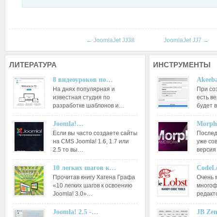
←
JoomlaJet JJ38
JoomlaJet JJ7
→
ЛИТЕРАТУРА
ИНСТРУМЕНТЫ
8 видеоуроков по…
Akeeba
На днях популярная и
При со
известная студия по
есть ве
разработке шаблонов и…
будет 
Joomla!…
Morph
Если вы часто создаете сайты
Послед
на CMS Joomla! 1.6, 1.7 или
уже со
2.5 то вы…
версия
10 легких шагов к…
CodeL
Прочитав книгу Хагена Графа
Очень 
«10 легких шагов к освоению
многоф
Joomla! 3.0»…
редакт
Joomla! 2.5 -…
JB Ze