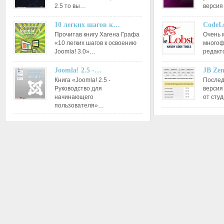
2.5 то вы…
версия
10 легких шагов к…
CodeL
Прочитав книгу Хагена Графа
Очень 
«10 легких шагов к освоению
многоф
Joomla! 3.0»…
редакт
Joomla! 2.5 -…
JB Ze
Книга «Joomla! 2.5 -
Послед
Руководство для
версия
начинающего
от сту
пользователя»…