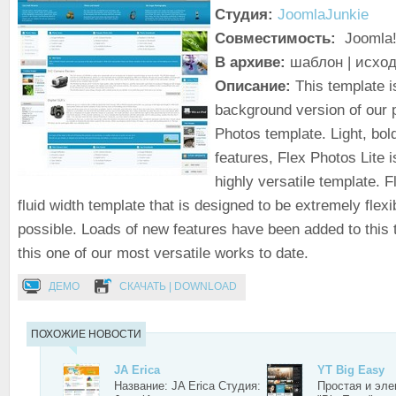
Студия:
JoomlaJunkie
Совместимость:
Joomla!
В архиве:
шаблон | исхо
Описание:
This template is
background version of our 
Photos template. Light, bol
features, Flex Photos Lite i
highly versatile template. F
fluid width template that is designed to be extremely flex
possible. Loads of new features have been added to this
this one of our most versatile works to date.
ДЕМО
СКАЧАТЬ | DOWNLOAD
ПОХОЖИЕ НОВОСТИ
JA Erica
YT Big Easy
Название: JA Erica Студия:
Простая и эле