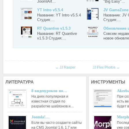
JoomlArt…
"Big Easy"…
YT Intro v5.5.4
JV GameZone
Название: YT Intro v5.5.4
Название: JV
Студия:…
Студия:…
RT Quantive v1.5.3
Обновление
Название: RT Quantive
Совсем недав
v1.5.3 Студия:…
новое обновл
←
JJ Rasper
JJ Flex Photos
→
ЛИТЕРАТУРА
ИНСТРУМЕНТЫ
8 видеоуроков по…
Akeeba
На днях популярная и
При со
известная студия по
есть ве
разработке шаблонов и…
будет 
Joomla!…
Morph
Если вы часто создаете сайты
Послед
на CMS Joomla! 1.6, 1.7 или
уже со