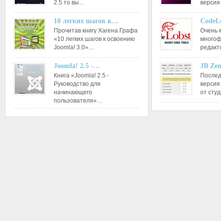
2.5 то вы…
версия
10 легких шагов к…
CodeL
Прочитав книгу Хагена Графа
Очень 
«10 легких шагов к освоению
многоф
Joomla! 3.0»…
редакт
Joomla! 2.5 -…
JB Ze
Книга «Joomla! 2.5 -
Послед
Руководство для
версия
начинающего
от сту
пользователя»…