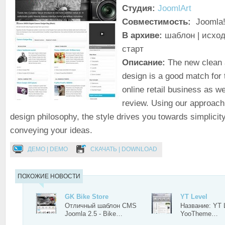
Студия:
JoomlArt
Совместимость:
Joomla!
В архиве:
шаблон | исход
старт
Описание:
The new clean 
design is a good match for
online retail business as w
review. Using our approach 
design philosophy, the style drives you towards simplicity
conveying your ideas.
ДЕМО | DEMO
СКАЧАТЬ | DOWNLOAD
ПОХОЖИЕ НОВОСТИ
GK Bike Store
YT Level
Отличный шаблон CMS
Название: YT 
Joomla 2.5 - Bike…
YooTheme…