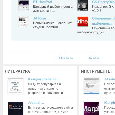
BT HostPad
GK CherryDesi
Шикарный шаблон joomla
Название: GK 
для хостинг…
v1.0.3…
JA Rave
Обновлены 5
Новый бизнес шаблон от
шаблонов…
студии JoomlArt.…
Обновлены вс
шаблонов студии…
←
JA Mesolite
JA Iolite
→
ЛИТЕРАТУРА
ИНСТРУМЕНТЫ
8 видеоуроков по…
Akeeba
На днях популярная и
При со
известная студия по
есть ве
разработке шаблонов и…
будет 
Joomla!…
Morph
Если вы часто создаете сайты
Послед
на CMS Joomla! 1.6, 1.7 или
уже со