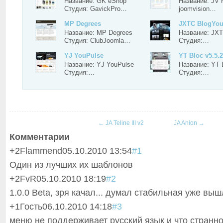
Название: GK eShop
Название: JV 
Студия: GavickPro…
joomvision…
MP Degrees
JXTC BlogYo
Название: MP Degrees
Название: JXT
Студия: ClubJoomla…
Студия:…
YJ YouPulse
YT Bloc v5.5.2
Название: YJ YouPulse
Название: YT B
Студия:…
Студия:…
←
JA Teline III v2
JA Anion
→
Комментарии
+2
Flammend
05.10.2010 13:54
#1
Один из лучших их шаблонов
+2
FvR
05.10.2010 18:19
#2
1.0.0 Beta, зря качал... думал стабильная уже выш
+1
Гость
06.10.2010 14:18
#3
меню не поддерживает русский язык и что странно 