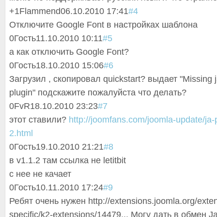
+1
Flammend
06.10.2010 17:41
#4
Отключите Google Font в настройках шаблона
0
Гость
11.10.2010 10:11
#5
а как отключить Google Font?
0
Гость
18.10.2010 15:06
#6
Загрузил , скопировал quickstart? выдает "Missing 
plugin" подскажите пожалуйста что делать?
0
FvR
18.10.2010 23:23
#7
этот ставили?
http://joomfans.com/joomla-update/ja-p
2.html
0
Гость
19.10.2010 21:21
#8
в v1.1.2 там ссылка не letitbit
c нее не качает
0
Гость
10.11.2010 17:24
#9
Ребят очень нужен http://extensions.joomla.org/exte
specific/k2-extensions/14479... Могу дать в обмен Ja 