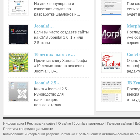
На днях популярная и
При со
известная студия по
есть ве
разработке шаблонов и…
будет 
Joomla!…
Morph
Если вы часто создаете сайты
Послед
на CMS Joomla! 1.6, 1.7 или
уже со
2.5 то вы…
версия
10 легких шагов к…
CodeL
Прочитав книгу Хагена Графа
Очень 
«10 легких шагов к освоению
многоф
Joomla! 3.0»…
редакт
Joomla! 2.5 -…
JB Ze
Книга «Joomla! 2.5 -
Послед
Руководство для
версия
начинающего
от сту
пользователя»…
Информация
|
Реклама на сайте
|
О сайте
|
Joomla в картинках
|
Галерея сайтов
|
До
Политика конфиденциальности
Копирование информации разрешено только с размещением активной ссылки на са