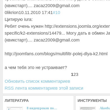
(квикстарт).... zacaz2009@gmail
.com
0
likrion
10.11.2010 17:41
#10
Цитирую iura:
Ребят очень нужен http://extensions.joomla.org/exte
specific/k2-extensions/14479... Могу дать в обмен Ja 
(квикстарт).... zacaz2009@gmail
.com
http://joomfans.com/blogs/multifiltr-polej-dlya-k2.html
а чем тебя это не устраивает?
1
2
3
Обновить список комментариев
RSS лента комментариев этой записи
ЛИТЕРАТУРА
ИНСТРУМЕНТЫ
8 видеоуроков по…
Akeeba