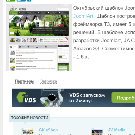
Октябрьский шаблон Joom
JoomlArt
. Шаблон построе
фреймворка T3, имеет 5 
решений. В шаблоне исп
разработки Joomlart, JA Co
Amazon S3. Совместимость
- 1.6.x.
Партнеры
Загрузка
СКАЧАТЬ
ЗЕРКАЛО
ПОХОЖИЕ НОВОСТИ
GK eShop
JV Media