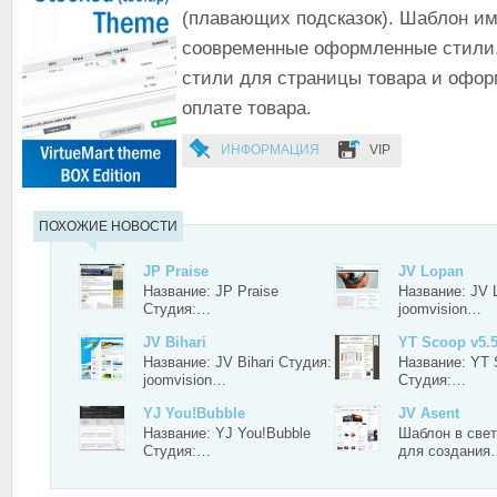
(плавающих подсказок). Шаблон им
соовременные оформленные стили, 
стили для страницы товара и офо
оплате товара.
ИНФОРМАЦИЯ
VIP
ПОХОЖИЕ НОВОСТИ
JP Praise
JV Lopan
Название: JP Praise
Название: JV 
Студия:…
joomvision…
JV Bihari
YT Scoop v5.5
Название: JV Bihari Студия:
Название: YT 
joomvision…
Студия:…
YJ You!Bubble
JV Asent
Название: YJ You!Bubble
Шаблон в све
Студия:…
для создания