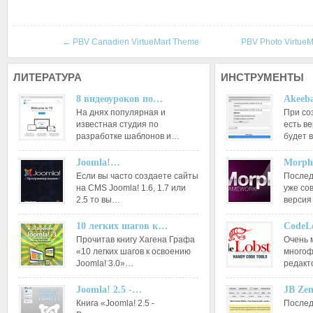
←
PBV Canadien VirtueMart Theme
PBV Photo Virtue
ЛИТЕРАТУРА
ИНСТРУМЕНТЫ
8 видеоуроков по…
Akeeba
На днях популярная и
При со
известная студия по
есть ве
разработке шаблонов и…
будет 
Joomla!…
Morph
Если вы часто создаете сайты
Послед
на CMS Joomla! 1.6, 1.7 или
уже со
2.5 то вы…
версия
10 легких шагов к…
CodeL
Прочитав книгу Хагена Графа
Очень 
«10 легких шагов к освоению
многоф
Joomla! 3.0»…
редакт
Joomla! 2.5 -…
JB Ze
Книга «Joomla! 2.5 -
Послед