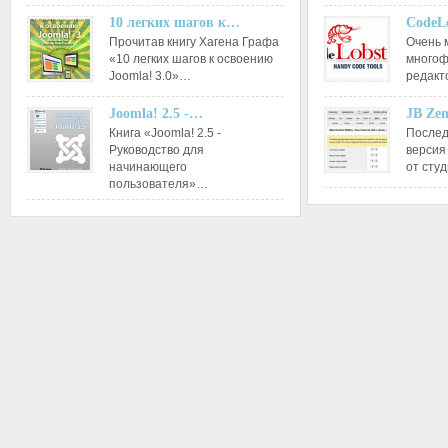
10 легких шагов к…
CodeL
Прочитав книгу Хагена Графа
Очень 
«10 легких шагов к освоению
многоф
Joomla! 3.0»…
редакт
Joomla! 2.5 -…
JB Ze
Книга «Joomla! 2.5 -
Послед
Руководство для
версия
начинающего
от сту
пользователя»…