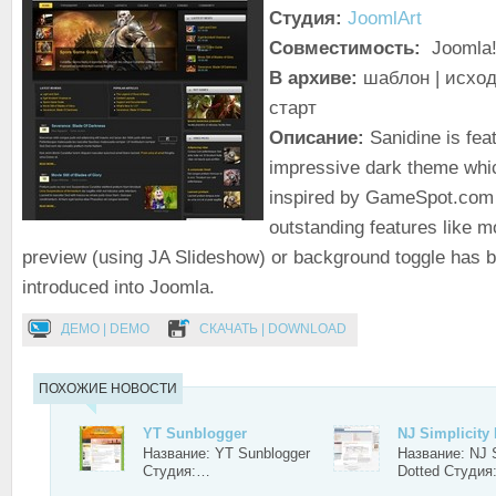
Студия:
JoomlArt
Совместимость:
Joomla!
В архиве:
шаблон | исход
старт
Описание:
Sanidine is fea
impressive dark theme which
inspired by GameSpot.com
outstanding features like m
preview (using JA Slideshow) or background toggle has
introduced into Joomla.
ДЕМО | DEMO
СКАЧАТЬ | DOWNLOAD
ПОХОЖИЕ НОВОСТИ
YT Sunblogger
NJ Simplicity 
Название: YT Sunblogger
Название: NJ S
Студия:…
Dotted Студи