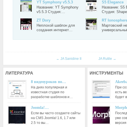
YT Symphony v5.5.3
S5 Elegance
Название: YT Symphony
Название: S5 
v5.5.3 Студия:…
Студия: Shap
ZT Dory
RT Ionospher
Неплохой шаблон для
Мартовский н
создания интернет…
универсальн
←
JA Sanidine II
JA Rutile
→
ЛИТЕРАТУРА
ИНСТРУМЕНТЫ
8 видеоуроков по…
Akeeba
На днях популярная и
При со
известная студия по
есть ве
разработке шаблонов и…
будет 
Joomla!…
Morph
Если вы часто создаете сайты
Послед
на CMS Joomla! 1.6, 1.7 или
уже со
2.5 то вы…
версия