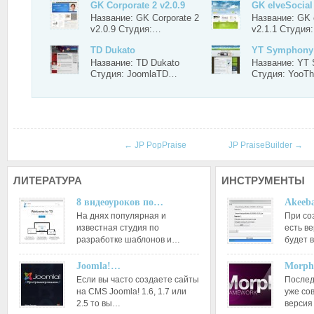
GK Corporate 2 v2.0.9
GK elveSocial 
Название: GK Corporate 2
Название: GK 
v2.0.9 Студия:…
v2.1.1 Студия
TD Dukato
YT Symphony
Название: TD Dukato
Название: YT
Студия: JoomlaTD…
Студия: Yoo
←
JP PopPraise
JP PraiseBuilder
→
ЛИТЕРАТУРА
ИНСТРУМЕНТЫ
8 видеоуроков по…
Akeeba
На днях популярная и
При со
известная студия по
есть ве
разработке шаблонов и…
будет 
Joomla!…
Morph
Если вы часто создаете сайты
Послед
на CMS Joomla! 1.6, 1.7 или
уже со
2.5 то вы…
версия