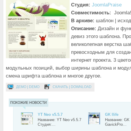
Студия:
JoomlaPraise
Совместимость:
Joomla!
В архиве:
шаблон | исхо
Описание:
Дизайн и функ
девиз этого шаблона. Про
великолепная верстка ша
превосходным для созда
интернет проекта. 3 цвет
модульных позиций, выбор ширины шаблона и модул
смена шрифта шаблона и многое другое.
ДЕМО | DEMO
СКАЧАТЬ | DOWNLOAD
ПОХОЖИЕ НОВОСТИ
YT Neo v5.5.7
GK Ilife
Название: YT Neo v5.5.7
Название: GK I
Студия:…
GavickPro…