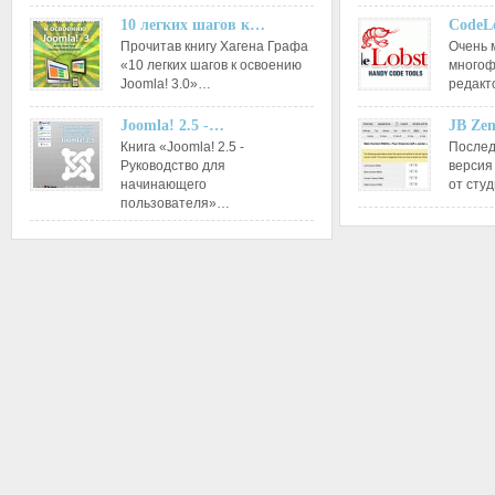
10 легких шагов к…
CodeL
Прочитав книгу Хагена Графа
Очень 
«10 легких шагов к освоению
многоф
Joomla! 3.0»…
редакт
Joomla! 2.5 -…
JB Ze
Книга «Joomla! 2.5 -
Послед
Руководство для
версия
начинающего
от сту
пользователя»…