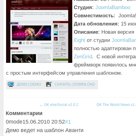
Студия:
JoomlaBamboo
Совместимость:
Joomla!
Дата обновления:
15 ию
Описание:
Новая версия
Eight
от студии
JoomlaBa
полностью адаптирован 
ZenGrid
. С новой интегр
фреймворк появилось мн
с простым интерфейсом управления шаблоном.
ДЕМО | DEMO
СКАЧАТЬ | DOWNLOAD
←
GK elveSocial v2.0.2
GK The World News v1.
Комментарии
0
mode
15.06.2010 20:52
#1
Демо ведет на шаблон Аванти