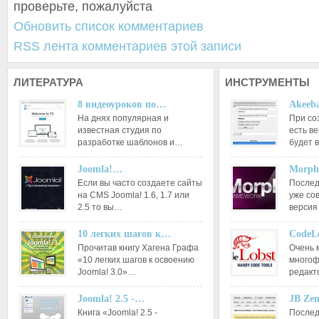
проверьте, пожалуйста
Обновить список комментариев
RSS лента комментариев этой записи
ЛИТЕРАТУРА
ИНСТРУМЕНТЫ
8 видеоуроков по…
Akeeba
На днях популярная и
При со
известная студия по
есть ве
разработке шаблонов и…
будет 
Joomla!…
Morph
Если вы часто создаете сайты
Послед
на CMS Joomla! 1.6, 1.7 или
уже со
2.5 то вы…
версия
10 легких шагов к…
CodeL
Прочитав книгу Хагена Графа
Очень 
«10 легких шагов к освоению
многоф
Joomla! 3.0»…
редакт
Joomla! 2.5 -…
JB Ze
Книга «Joomla! 2.5 -
Послед