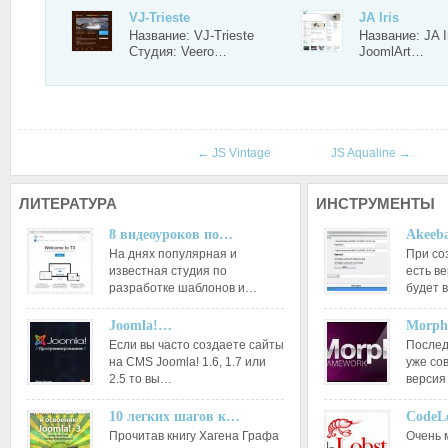
VJ-Trieste
JA Iris
Название: VJ-Trieste
Название: JA I
Студия: Veero…
JoomlArt…
←
JS Vintage
JS Aqualine
→
ЛИТЕРАТУРА
ИНСТРУМЕНТЫ
8 видеоуроков по…
Akeeba
На днях популярная и
При со
известная студия по
есть ве
разработке шаблонов и…
будет 
Joomla!…
Morph
Если вы часто создаете сайты
Послед
на CMS Joomla! 1.6, 1.7 или
уже со
2.5 то вы…
версия
10 легких шагов к…
CodeL
Прочитав книгу Хагена Графа
Очень 