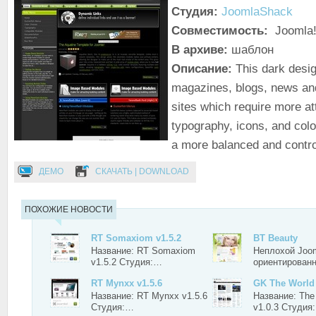
Студия:
JoomlaShack
Совместимость:
Joomla!
В архиве:
шаблон
Описание:
This dark desig
magazines, blogs, news and
sites which require more at
typography, icons, and colo
a more balanced and contro
ДЕМО
СКАЧАТЬ | DOWNLOAD
ПОХОЖИЕ НОВОСТИ
RT Somaxiom v1.5.2
BT Beauty
Название: RT Somaxiom
Неплохой Joo
v1.5.2 Студия:…
ориентирова
RT Mynxx v1.5.6
GK The Worl
Название: RT Mynxx v1.5.6
Название: The
Студия:…
v1.0.3 Студия