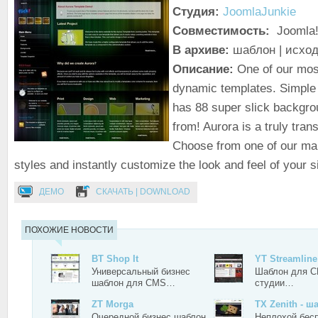
Студия:
JoomlaJunkie
Совместимость:
Joomla!
В архиве:
шаблон | исхо
Описание:
One of our mos
dynamic templates. Simple
has 88 super slick backgr
from! Aurora is a truly tran
Choose from one of our ma
styles and instantly customize the look and feel of your si
ДЕМО
СКАЧАТЬ | DOWNLOAD
ПОХОЖИЕ НОВОСТИ
BT Shop It
YT Streamline
Универсальный бизнес
Шаблон для C
шаблон для CMS…
студии…
ZT Morga
TX Zenith - 
Очередной бизнес шаблон
Неплохой бес