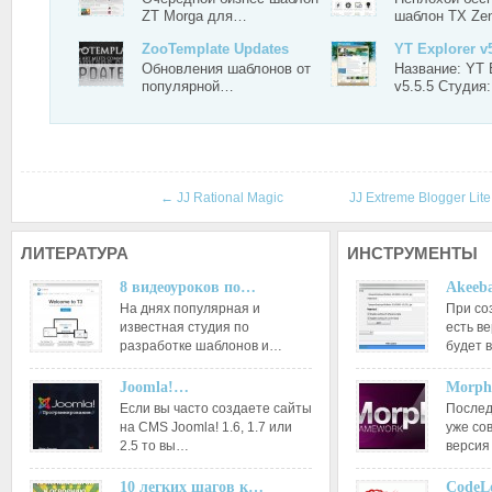
ZT Morga для…
шаблон TX Ze
ZooTemplate Updates
YT Explorer v5
Обновления шаблонов от
Название: YT 
популярной…
v5.5.5 Студия
←
JJ Rational Magic
JJ Extreme Blogger Lit
ЛИТЕРАТУРА
ИНСТРУМЕНТЫ
8 видеоуроков по…
Akeeba
На днях популярная и
При со
известная студия по
есть ве
разработке шаблонов и…
будет 
Joomla!…
Morph
Если вы часто создаете сайты
Послед
на CMS Joomla! 1.6, 1.7 или
уже со
2.5 то вы…
версия
10 легких шагов к…
CodeL