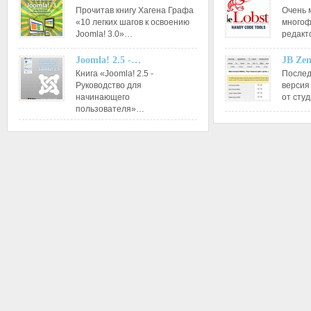
Прочитав книгу Хагена Графа
Очень 
«10 легких шагов к освоению
многоф
Joomla! 3.0»…
редакт
Joomla! 2.5 -…
JB Ze
Книга «Joomla! 2.5 -
Послед
Руководство для
версия
начинающего
от сту
пользователя»…