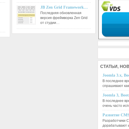
JB Zen Grid Framework…
Последняя обновленная
версия фреймворка Zen Grid
от студии…
СТАТЬИ,
НОВ
Joomla 3.x, Bo
В последнее вр
спрашивают ка
Joomla 3, Boo
В последнее вр
очень часто ис
Развитие CMS
Разработчики C
дорабатывают 