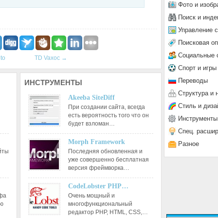
Фото и изобр
Поиск и инде
Управление 
Поисковая о
Социальные 
to
TD Vaxoc
→
Спорт и игры
Переводы
ИНСТРУМЕНТЫ
Структура и 
Akeeba SiteDiff
Стиль и диза
При создании сайта, всегда
есть вероятность того что он
Инструменты
будет взломан…
Спец. расши
Morph Framework
Разное
йты
Последняя обновленная и
уже совершенно бесплатная
версия фреймворка…
CodeLobster PHP…
афа
Очень мощный и
ию
многофункциональный
редактор РНР, HTML, CSS,…