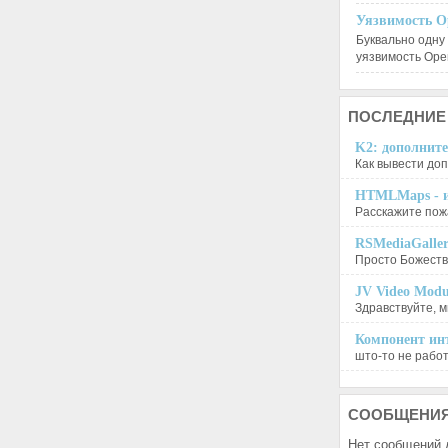
Уязвимость O
Буквально одну
уязвимость Op
ПОСЛЕДНИЕ
K2: дополните
Как вывести доп
HTMLMaps - и
Расскажите пожа
RSMediaGalle
Просто Божеств
JV Video Modu
Здравствуйте, м
Компонент инт
што-то не работа
СООБЩЕНИ
Нет сообщений 