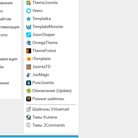
ThemeJoomla
ажения
Veero
кс
Templatka
сайтом
TemplateMonster
птимизация
JoomShaper
сети
OmegaTheme
ThemeForest
iTemplater
навигация
JoomlaTD
йн
JooMagic
PureJoomla
рения
Обновления (Update)
Разные шаблоны
Шаблоны Virtuemart
Темы Kunena
Темы JComments