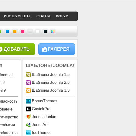
ИНСТРУМЕНТЫ
СТАТЬИ
ФОРУМ
ДОБАВИТЬ
ГАЛЕРЕЯ
ШАБЛОНЫ
JOOMLA!
Я
Шаблоны Joomla 1.5
Joomla!
Шаблоны Joomla 2.5
la!
Шаблоны Joomla 3.3
la!
BonusThemes
опасность
GavickPro
ование
JoomlaJunkie
ртнерство
JoomlArt
 события
IceTheme
ообщества