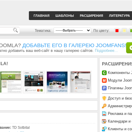
ГЛАВНАЯ
ШАБЛОНЫ
РАСШИРЕНИЯ
ЛИТЕРАТУРА
Тематика:
По цвету:
JOOMLA?
ДОБАВЬТЕ ЕГО В ГАЛЕРЕЮ JOOMFANS!
тно добавить ваш веб-сайт в нашу галерею сайтов.
Подробнее...
LA!
РАСШИРЕНИ
Компоненты 
Модули Joom
Плагины Joom
Доступ и без
Администрир
Реклама и па
Календари и
вание:
TD Sotbital
Клиенты и с