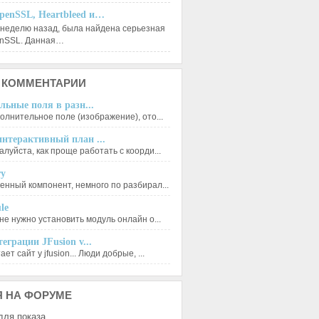
penSSL, Heartbleed и…
 неделю назад, была найдена серьезная
enSSL. Данная…
КОММЕНТАРИИ
льные поля в разн...
олнительное поле (изображение), ото...
нтерактивный план ...
луйста, как проще работать с коорди...
ry
енный компонент, немного по разбирал...
le
не нужно установить модуль онлайн о...
еграции JFusion v...
ет сайт у jfusion... Люди добрые, ...
Я
НА ФОРУМЕ
для показа