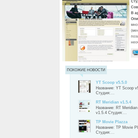
Сту
Сов
В а
Опи
мно
(ме
поз
нео
ПОХОЖИЕ НОВОСТИ
YT Scoop v5.5.0
Название: YT Scoop v5
Студия:…
RT Meridian v1.5.4
Название: RT Meridian
v1.5.4 Студия:…
TP Movie Plazza
Название: TP Movie P
Студия:…