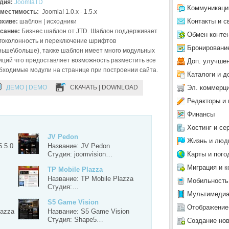
дия:
JoomlaTD
Коммуникаци
местимость:
Joomla! 1.0.x - 1.5.x
Контакты и с
рхиве:
шаблон | исходники
сание:
Бизнес шаблон от JTD. Шаблон поддерживает
Обмен конте
гоколонность и переключение шрифтов
Бронировани
ньше\больше), также шаблон имеет много модульных
иций что предоставляет возможность разместить все
Доп. улучше
бходимые модули на странице при построении сайта.
Каталоги и д
Эл. коммерц
ДЕМО | DEMO
СКАЧАТЬ | DOWNLOAD
Редакторы и 
Финансы
Хостинг и се
JV Pedon
Жизнь и люд
.5.0
Название: JV Pedon
Карты и пого
Студия: joomvision…
Миграция и к
TP Mobile Plazza
Название: TP Mobile Plazza
Мобильность
Студия:…
Мультимеди
S5 Game Vision
Отображение
lazza
Название: S5 Game Vision
Студия: Shape5…
Создание но