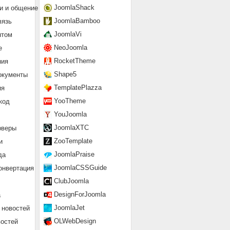
JoomlaShack
и и общение
JoomlaBamboo
вязь
JoomlaVi
нтом
NeoJoomla
е
RocketTheme
ния
Shape5
окументы
TemplatePlazza
ия
YooTheme
код
YouJoomla
JoomlaXTC
рверы
ZooTemplate
и
JoomlaPraise
да
JoomlaCSSGuide
онвертация
ClubJoomla
DesignForJoomla
а
JoomlaJet
 новостей
OLWebDesign
востей