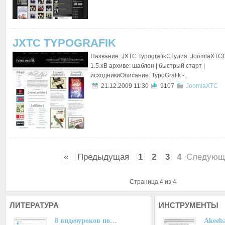
JXTC TYPOGRAFIK
Название: JXTC TypografikСтудия: JoomlaXTC
1.5.xВ архиве: шаблон | быстрый старт |
исходникиОписание: TypoGrafik -...
21.12.2009 11:30
9107
JoomlaXTC
«
Предыдущая
1
2
3
4
Следующ
Страница 4 из 4
ЛИТЕРАТУРА
ИНСТРУМЕНТЫ
8 видеоуроков по…
Akeeba