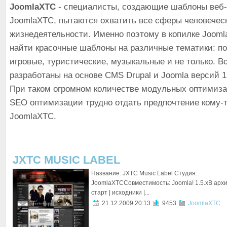
JoomlaXTC
- специалисты, создающие шаблоны веб
JoomlaXTC, пытаются охватить все сферы человечес
жизнедеятельности. Именно поэтому в копилке Joom
найти красочные шаблоны на различные тематики: по
игровые, туристические, музыкальные и не только. В
разработаны на основе CMS Drupal и Joomla версий 1.5,
При таком огромном количестве модульных оптимиз
SEO оптимизации трудно отдать предпочтение кому-т
JoomlaXTC.
JXTC MUSIC LABEL
Название: JXTC Music Label Студия:
JoomlaXTCСовместимость: Joomla! 1.5.xВ архи
старт | исходники |...
21.12.2009 20:13
9453
JoomlaXTC