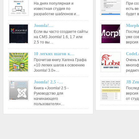
На днях популярная и
При со
известная студия по
есть ве
разработке шаблонов и…
будет 
Joomla!…
Morph
Если вы часто создаете сайты
Послед
на CMS Joomla! 1.6, 1.7 или
уже со
2.5 то вы…
версия
10 легких шагов к…
CodeL
Прочитав книгу Хагена Графа
Очень 
«10 легких шагов к освоению
многоф
Joomla! 3.0»…
редакт
Joomla! 2.5 -…
JB Ze
Книга «Joomla! 2.5 -
Послед
Руководство для
версия
начинающего
от сту
пользователя»…