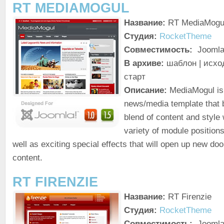
RT MEDIAMOGUL
Название:
RT MediaMogu
Студия:
RocketTheme
Совместимость:
Joomla!
В архиве:
шаблон | исхо
старт
Описание:
MediaMogul is 
news/media template that b
blend of content and style 
variety of module position
well as exciting special effects that will open up new doo
content.
RT FIRENZIE
Название:
RT Firenzie
Студия:
RocketTheme
Совместимость:
Joomla!