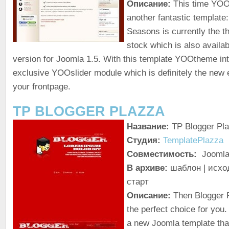
Описание:
This time YOO
another fantastic template
Seasons is currently the th
stock which is also availab
version for Joomla 1.5. With this template YOOtheme in
exclusive YOOslider module which is definitely the new 
your frontpage.
TP BLOGGER PLAZZA
Название:
TP Blogger Pl
Студия:
TemplatePlazza
Совместимость:
Joomla!
В архиве:
шаблон | исхо
старт
Описание:
Then Blogger 
the perfect choice for you.
a new Joomla template tha