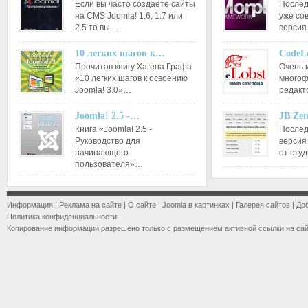
Если вы часто создаете сайты
Послед
на CMS Joomla! 1.6, 1.7 или
уже со
2.5 то вы…
версия
10 легких шагов к…
CodeL
Прочитав книгу Хагена Графа
Очень 
«10 легких шагов к освоению
многоф
Joomla! 3.0»…
редакт
Joomla! 2.5 -…
JB Ze
Книга «Joomla! 2.5 -
Послед
Руководство для
версия
начинающего
от сту
пользователя»…
Информация
|
Реклама на сайте
|
О сайте
|
Joomla в картинках
|
Галерея сайтов
|
До
Политика конфиденциальности
Копирование информации разрешено только с размещением активной ссылки на са