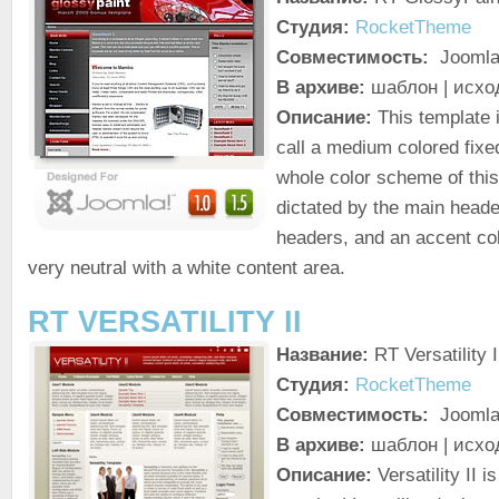
Студия:
RocketTheme
Совместимость:
Joomla!
В архиве:
шаблон | исхо
Описание:
This template i
call a medium colored fixe
whole color scheme of this
dictated by the main head
headers, and an accent col
very neutral with a white content area.
RT VERSATILITY II
Название:
RT Versatility I
Студия:
RocketTheme
Совместимость:
Joomla!
В архиве:
шаблон | исхо
Описание:
Versatility II i