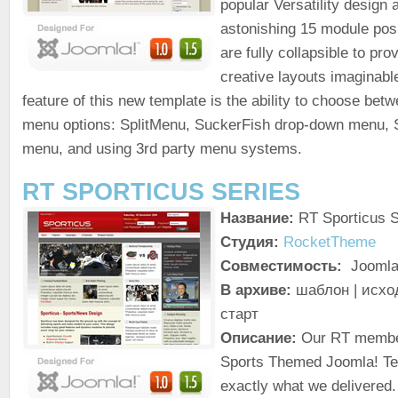
popular Versatility design 
astonishing 15 module posi
are fully collapsible to pr
creative layouts imaginabl
feature of this new template is the ability to choose betw
menu options: SplitMenu, SuckerFish drop-down menu,
menu, and using 3rd party menu systems.
RT SPORTICUS SERIES
Название:
RT Sporticus S
Студия:
RocketTheme
Совместимость:
Joomla!
В архиве:
шаблон | исхо
старт
Описание:
Our RT member
Sports Themed Joomla! Tem
exactly what we delivered