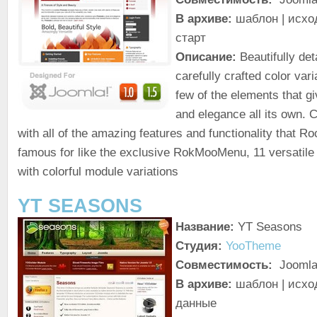
В архиве:
шаблон | исхо
старт
Описание:
Beautifully de
carefully crafted color vari
few of the elements that gi
and elegance all its own.
with all of the amazing features and functionality that 
famous for like the exclusive RokMooMenu, 11 versatile
with colorful module variations
YT SEASONS
Название:
YT Seasons
Студия:
YooTheme
Совместимость:
Joomla!
В архиве:
шаблон | исход
данные