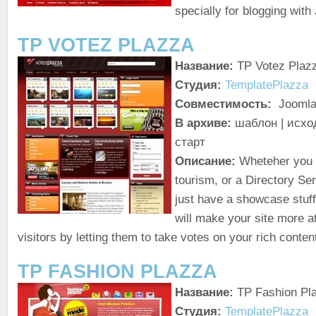
specially for blogging with
TP VOTEZ PLAZZA
Название:
TP Votez Plaz
Студия:
TemplatePlazza
Совместимость:
Joomla!
В архиве:
шаблон | исхо
старт
Описание:
Wheteher you h
tourism, or a Directory Se
just have a showcase stuff
will make your site more at
visitors by letting them to take votes on your rich content
TP FASHION PLAZZA
Название:
TP Fashion Pl
Студия:
TemplatePlazza