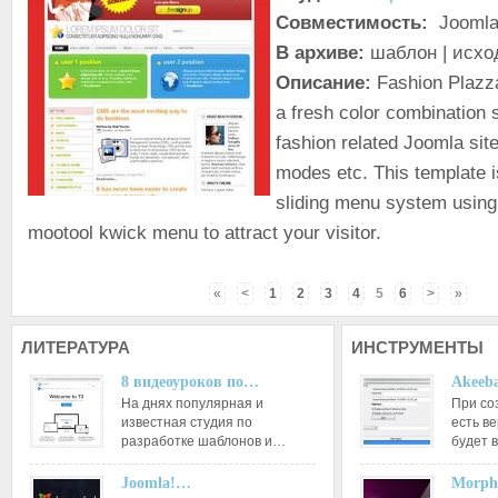
Совместимость:
Joomla!
В архиве:
шаблон | исхо
Описание:
Fashion Plazza
a fresh color combination s
fashion related Joomla site
modes etc. This template i
sliding menu system using
mootool kwick menu to attract your visitor.
«
<
1
2
3
4
5
6
>
»
ЛИТЕРАТУРА
ИНСТРУМЕНТЫ
8 видеоуроков по…
Akeeba
На днях популярная и
При со
известная студия по
есть ве
разработке шаблонов и…
будет 
Joomla!…
Morph