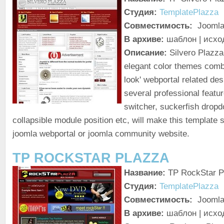
Студия:
TemplatePlazza
Совместимость:
Joomla!
В архиве:
шаблон | исхо
Описание:
Silvero Plazza
elegant color themes combi
look' webportal related de
several professional featur
switcher, suckerfish dropd
collapsible module position etc, will make this template s
joomla webportal or joomla community website.
TP ROCKSTAR PLAZZA
Название:
TP RockStar P
Студия:
TemplatePlazza
Совместимость:
Joomla!
В архиве:
шаблон | исхо