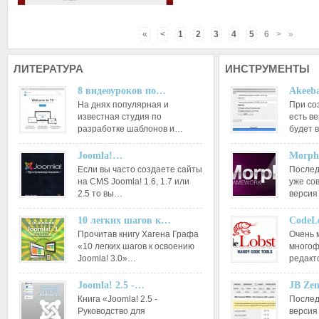
«
<
1
2
3
4
5
6
>
»
ЛИТЕРАТУРА
ИНСТРУМЕНТЫ
8 видеоуроков по…
Akeeba
На днях популярная и
При со
известная студия по
есть ве
разработке шаблонов и…
будет 
Joomla!…
Morph
Если вы часто создаете сайты
Послед
на CMS Joomla! 1.6, 1.7 или
уже со
2.5 то вы…
версия
10 легких шагов к…
CodeL
Прочитав книгу Хагена Графа
Очень 
«10 легких шагов к освоению
многоф
Joomla! 3.0»…
редакт
Joomla! 2.5 -…
JB Ze
Книга «Joomla! 2.5 -
Послед
Руководство для
версия