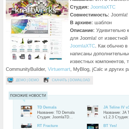
Студия:
JoomlaXTC
Совместимость:
Joomla! 
В архиве:
шаблон
Описание:
Удивительно 
для Joomla! от известной
JoomlaXTC
. Как обычно 
написаны дополнительны
известных компонентов, т
CommunityBuilder,
Virtuemart
, MyBlog, jCalc и других
ДЕМО | DEMO
СКАЧАТЬ | DOWNLOAD
ПОХОЖИЕ НОВОСТИ
TD Demala
JA Teline IV v
Название: TD Demala
Название: JA T
Студия: JoomlaTD…
v1.2.3 Студия
RT Fracture
BT Yes!