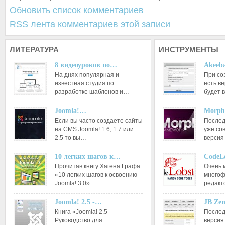
Обновить список комментариев
RSS лента комментариев этой записи
ЛИТЕРАТУРА
ИНСТРУМЕНТЫ
8 видеоуроков по…
Akeeba
На днях популярная и
При со
известная студия по
есть ве
разработке шаблонов и…
будет 
Joomla!…
Morph
Если вы часто создаете сайты
Послед
на CMS Joomla! 1.6, 1.7 или
уже со
2.5 то вы…
версия
10 легких шагов к…
CodeL
Прочитав книгу Хагена Графа
Очень 
«10 легких шагов к освоению
многоф
Joomla! 3.0»…
редакт
Joomla! 2.5 -…
JB Ze
Книга «Joomla! 2.5 -
Послед
Руководство для
версия