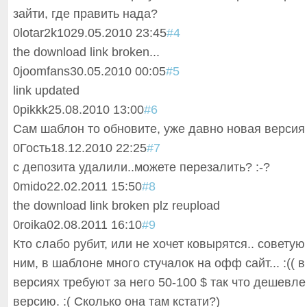
зайти, где править нада?
0
lotar2k10
29.05.2010 23:45
#4
the download link broken...
0
joomfans
30.05.2010 00:05
#5
link updated
0
pikkk
25.08.2010 13:00
#6
Сам шаблон то обновите, уже давно новая верси
0
Гость
18.12.2010 22:25
#7
с депозита удалили..можете перезалить? :-?
0
mido
22.02.2011 15:50
#8
the download link broken plz reupload
0
roika
02.08.2011 16:10
#9
Кто слабо рубит, или не хочет ковырятся.. совету
ним, в шаблоне много стучалок на офф сайт... :(( 
версиях требуют за него 50-100 $ так что дешевл
версию. :( Сколько она там кстати?)