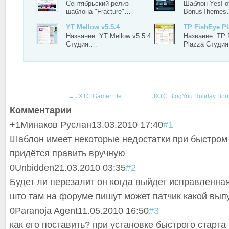
Сентябрьский релиз
Шаблон Yes! о
шаблона "Fracture"…
BonusThemes
YT Mellow v5.5.4
TP FishEye Pl
Название: YT Mellow v5.5.4
Название: TP 
Студия:…
Plazza Студи
←
JXTC GamerLife
JXTC BlogYou Holiday Bo
Комментарии
+1
Минаков Руслан
13.03.2010 17:40
#1
Шаблон имеет некоторые недостатки при быстром с
придётся править вручную
0
Unbidden
21.03.2010 03:35
#2
Будет ли перезалит он когда выйдет исправленная
што там на форуме пишут может патчик какой вып
0
Paranoja Agent
11.05.2010 16:50
#3
как его поставить? при установке быстрого старта 