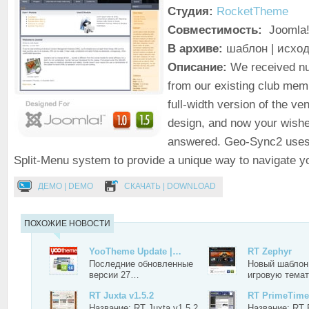
Студия:
RocketTheme
Совместимость:
Joomla!
В архиве:
шаблон | исхо
Описание:
We received n
from our existing club mem
full-width version of the v
design, and now your wish
answered. Geo-Sync2 use
Split-Menu system to provide a unique way to navigate yo
ДЕМО | DEMO
СКАЧАТЬ | DOWNLOAD
ПОХОЖИЕ НОВОСТИ
YooTheme Update |…
RT Zephyr
Последние обновленные
Новый шаблон 
версии 27…
игровую тема
RT Juxta v1.5.2
RT PrimeTime
Название: RT Juxta v1.5.2
Название: RT 