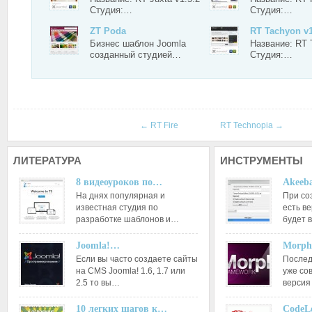
Студия:…
Студия:…
ZT Poda
RT Tachyon v1
Бизнес шаблон Joomla
Название: RT 
созданный студией…
Студия:…
←
RT Fire
RT Technopia
→
ЛИТЕРАТУРА
ИНСТРУМЕНТЫ
8 видеоуроков по…
Akeeba
На днях популярная и
При со
известная студия по
есть ве
разработке шаблонов и…
будет 
Joomla!…
Morph
Если вы часто создаете сайты
Послед
на CMS Joomla! 1.6, 1.7 или
уже со
2.5 то вы…
версия
10 легких шагов к…
CodeL