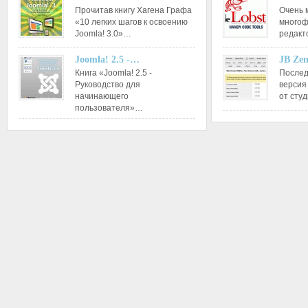
Прочитав книгу Хагена Графа
Очень 
«10 легких шагов к освоению
многоф
Joomla! 3.0»…
редакт
Joomla! 2.5 -…
JB Ze
Книга «Joomla! 2.5 -
Послед
Руководство для
версия
начинающего
от сту
пользователя»…