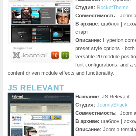
Студия:
RocketTheme
Совместимость:
Joomla!
В архиве:
шаблон | исхо
старт
Описание:
Hyperion come
preset style options - both 
versatile 20 module positio
font configurations, and a 
content driven module effects and functionality.
JS RELEVANT
Название:
JS Relevant
Студия:
JoomlaShack
Совместимость:
Joomla!
В архиве:
шаблон | исхо
Описание:
Joomla templat