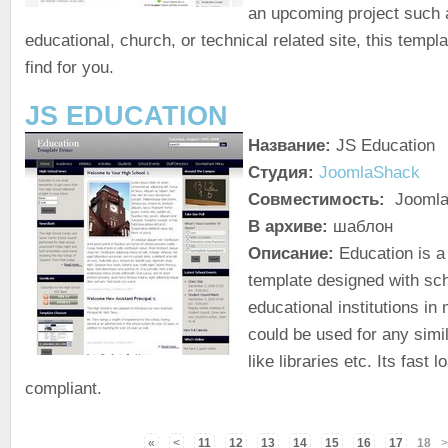
an upcoming project such 
educational, church, or technical related site, this temp
find for you.
JS EDUCATION
Название:
JS Education
Студия:
JoomlaShack
Совместимость:
Joomla
В архиве:
шаблон
Описание:
Education is a
template designed with sc
educational institutions in 
could be used for any simil
like libraries etc. Its fast
compliant.
«
<
11
12
13
14
15
16
17
18
>