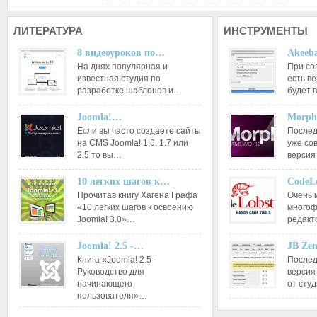
ЛИТЕРАТУРА
ИНСТРУМЕНТЫ
8 видеоуроков по…
Akeeba
На днях популярная и
При со
известная студия по
есть ве
разработке шаблонов и…
будет 
Joomla!…
Morph
Если вы часто создаете сайты
Послед
на CMS Joomla! 1.6, 1.7 или
уже со
2.5 то вы…
версия
10 легких шагов к…
CodeL
Прочитав книгу Хагена Графа
Очень 
«10 легких шагов к освоению
многоф
Joomla! 3.0»…
редакт
Joomla! 2.5 -…
JB Ze
Книга «Joomla! 2.5 -
Послед
Руководство для
версия
начинающего
от сту
пользователя»…