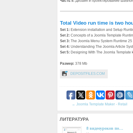
Часть 5:
Дизайн и проектирование шаблоно
Total Video run time is two ho
Set 1:
Extension installation and Setup Runt
Set 2:
Concepts of a Joomla Template Runti
Set 3:
The Joomla Menu System Runtime 25 
Set 4:
Understanding The Joomla Article Sys
Set 5:
Designing With The Joomla Template k
Размер:
378 Mb
DEPOSITFILES.COM
←
Joomla Template Maker - Retail
ЛИТЕРАТУРА
8 видеоуроков по…