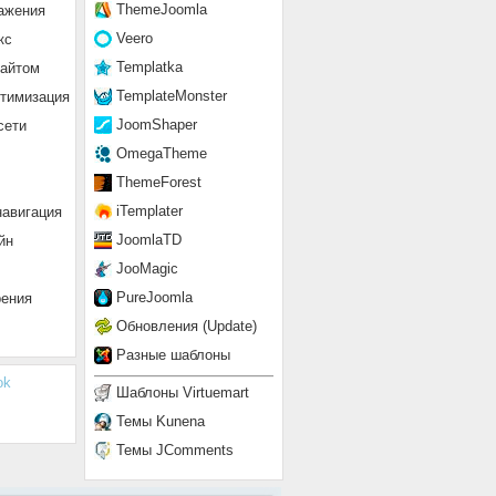
ThemeJoomla
ажения
Veero
кс
Templatka
сайтом
TemplateMonster
птимизация
JoomShaper
сети
OmegaTheme
ThemeForest
iTemplater
навигация
JoomlaTD
йн
JooMagic
PureJoomla
рения
Обновления (Update)
Разные шаблоны
ok
Шаблоны Virtuemart
Темы Kunena
Темы JComments