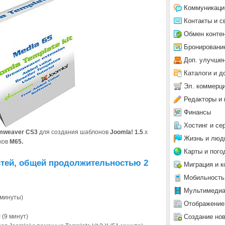
Коммуникаци
Контакты и с
Обмен конте
Бронировани
Доп. улучше
Каталоги и д
Эл. коммерц
Редакторы и 
Финансы
Хостинг и се
mweaver CS3
для создания шаблонов
Joomla! 1.5
.x
Жизнь и люд
ков
M65.
Карты и пого
стей, общей продолжительностью 2
Миграция и к
Мобильность
Мультимеди
 минуты)
Отображение
Создание но
 (9 минут)