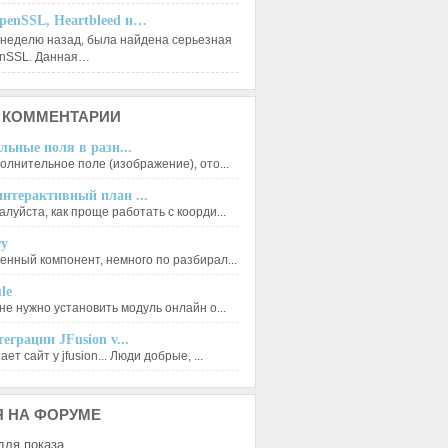
penSSL, Heartbleed и…
 неделю назад, была найдена серьезная
enSSL. Данная…
КОММЕНТАРИИ
льные поля в разн...
олнительное поле (изображение), ото...
нтерактивный план ...
луйста, как проще работать с коорди...
ry
енный компонент, немного по разбирал...
le
не нужно установить модуль онлайн о...
еграции JFusion v...
ет сайт у jfusion... Люди добрые, ...
Я
НА ФОРУМЕ
для показа