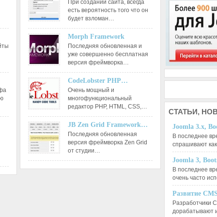
При создании сайта, всегда
есть вероятность того что он
будет взломан…
Morph Framework
йты
Последняя обновленная и
уже совершенно бесплатная
версия фреймворка…
CodeLobster PHP…
афа
Очень мощный и
ию
многофункциональный
редактор РНР, HTML, CSS,…
СТАТЬИ,
НОВ
JB Zen Grid Framework…
Joomla 3.x, Bo
Последняя обновленная
В последнее вр
версия фреймворка Zen Grid
спрашивают ка
от студии…
Joomla 3, Boo
В последнее вр
очень часто ис
Развитие CMS
Разработчики C
дорабатывают 