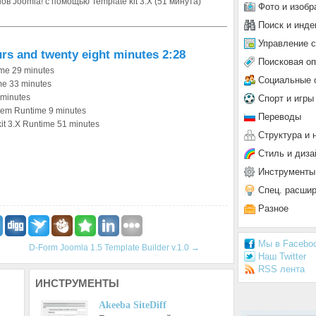
в Joomla! с помощью Template kit 3.X (51 минута)
Фото и изобр
Поиск и инде
Управление 
urs and twenty eight minute
s 2:28
Поисковая о
ime 29 minutes
Социальные 
me 33 minutes
minutes
Спорт и игры
tem Runtime 9 minutes
Переводы
it 3.X Runtime 51 minutes
Структура и 
Стиль и диза
Инструменты
Спец. расши
Разное
Мы в Facebo
D-Form Joomla 1.5 Template Builder v.1.0
→
Наш Twitter
RSS лента
ИНСТРУМЕНТЫ
Akeeba SiteDiff