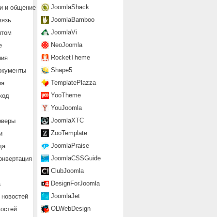
JoomlaShack
и и общение
JoomlaBamboo
вязь
JoomlaVi
нтом
NeoJoomla
е
RocketTheme
ния
Shape5
окументы
TemplatePlazza
ия
YooTheme
код
YouJoomla
JoomlaXTC
рверы
ZooTemplate
и
JoomlaPraise
да
JoomlaCSSGuide
онвертация
ClubJoomla
DesignForJoomla
а
JoomlaJet
 новостей
OLWebDesign
востей