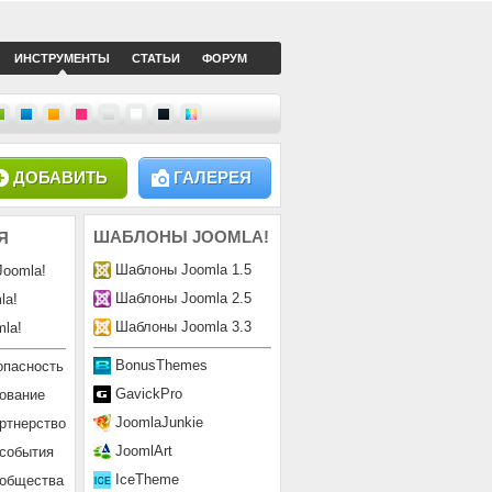
ИНСТРУМЕНТЫ
СТАТЬИ
ФОРУМ
ДОБАВИТЬ
ГАЛЕРЕЯ
ШАБЛОНЫ
JOOMLA!
Я
Шаблоны Joomla 1.5
Joomla!
Шаблоны Joomla 2.5
la!
Шаблоны Joomla 3.3
la!
BonusThemes
опасность
GavickPro
ование
JoomlaJunkie
ртнерство
JoomlArt
 события
IceTheme
ообщества