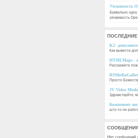
Уязвимость O
Буквально одну
уязвимость Op
ПОСЛЕДНИЕ
K2: дополните
Как вывести доп
HTMLMaps - и
Расскажите пожа
RSMediaGalle
Просто Божеств
JV Video Modu
Здравствуйте, м
Компонент инт
што-то не работа
СООБЩЕНИ
Нет сообщений 