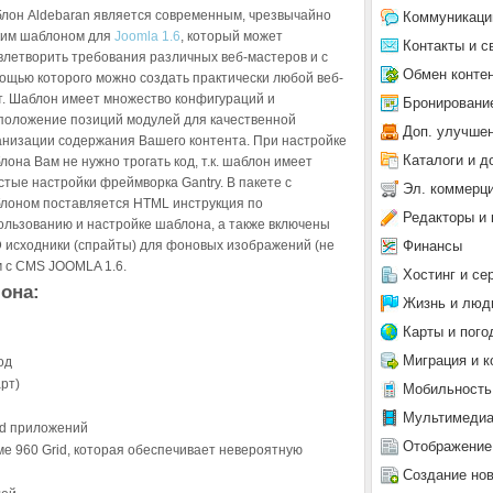
лон Aldebaran является современным, чрезвычайно
Коммуникаци
ким шаблоном для
Joomla 1.6
, который может
Контакты и с
влетворить требования различных веб-мастеров и с
Обмен конте
ощью которого можно создать практически любой веб-
т. Шаблон имеет множество конфигураций и
Бронировани
положение позиций модулей для качественной
Доп. улучше
анизации содержания Вашего контента. При настройке
Каталоги и д
лона Вам не нужно трогать код, т.к. шаблон имеет
стые настройки фреймворка Gantry. В пакете с
Эл. коммерц
лоном поставляется HTML инструкция по
Редакторы и 
ользованию и настройке шаблона, а также включены
Финансы
 исходники (спрайты) для фоновых изображений (не
м с CMS JOOMLA 1.6.
Хостинг и се
она:
Жизнь и люд
Карты и пого
Миграция и к
од
арт)
Мобильность
Мультимеди
id приложений
Отображение
ме 960 Grid, которая обеспечивает невероятную
Создание но