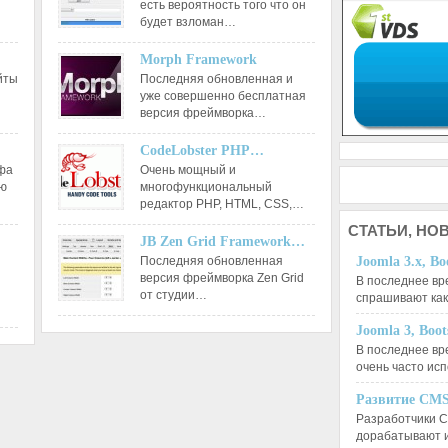
есть вероятность того что он
будет взломан…
Morph Framework
йты
Последняя обновленная и
уже совершенно бесплатная
версия фреймворка…
CodeLobster PHP…
афа
Очень мощный и
ию
многофункциональный
редактор РНР, HTML, CSS,…
СТАТЬИ,
НОВ
JB Zen Grid Framework…
Последняя обновленная
Joomla 3.x, Bo
версия фреймворка Zen Grid
В последнее вр
от студии…
спрашивают ка
Joomla 3, Boo
В последнее вр
очень часто ис
Развитие CMS
Разработчики C
дорабатывают 