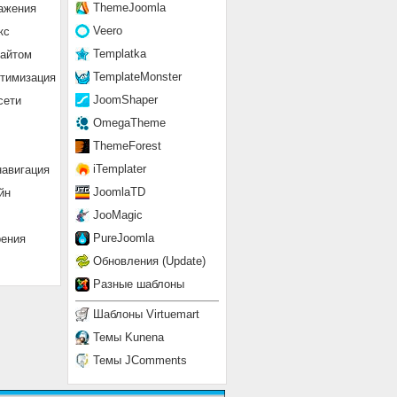
ThemeJoomla
ажения
Veero
кс
Templatka
сайтом
TemplateMonster
птимизация
JoomShaper
сети
OmegaTheme
ThemeForest
iTemplater
навигация
JoomlaTD
йн
JooMagic
PureJoomla
рения
Обновления (Update)
Разные шаблоны
Шаблоны Virtuemart
Темы Kunena
Темы JComments