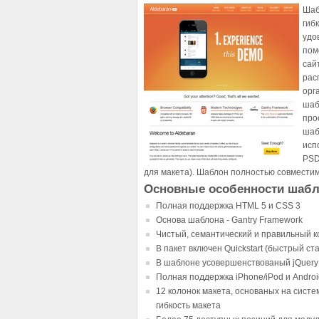
Шаб
гиб
удо
пом
сай
рас
орг
шаб
про
шаб
исп
PSD
для макета). Шаблон полностью совмести
Основные особенности шабл
Полная поддержка HTML 5 и CSS 3
Основа шаблона - Gantry Framework
Чистый, семантический и правильный к
В пакет включен Quickstart (быстрый ст
В шаблоне усовершенствованый jQuery
Полная поддержка iPhone/iPod и Andro
12 колонок макета, основаных на систе
гибкость макета