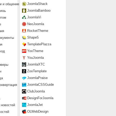
JoomlaShack
и и общение
JoomlaBamboo
вязь
JoomlaVi
нтом
NeoJoomla
е
RocketTheme
ния
Shape5
окументы
TemplatePlazza
ия
YooTheme
код
YouJoomla
JoomlaXTC
рверы
ZooTemplate
и
JoomlaPraise
да
JoomlaCSSGuide
онвертация
ClubJoomla
DesignForJoomla
а
JoomlaJet
 новостей
OLWebDesign
востей