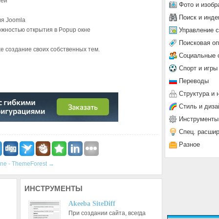
лей
Фото и изобр
Поиск и инде
ля Joomla
Управление 
ожностью открытия в Popup окне
Поисковая о
же создание своих собственных тем.
Социальные 
Спорт и игры
Переводы
Структура и 
Стиль и диза
О №2
Инструменты
Спец. расши
Разное
line - ThemeForest
→
ИНСТРУМЕНТЫ
Akeeba SiteDiff
При создании сайта, всегда