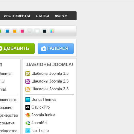
ИНСТРУМЕНТЫ
СТАТЬИ
ФОРУМ
ДОБАВИТЬ
ГАЛЕРЕЯ
ШАБЛОНЫ
JOOMLA!
Я
Шаблоны Joomla 1.5
Joomla!
Шаблоны Joomla 2.5
la!
Шаблоны Joomla 3.3
la!
BonusThemes
опасность
GavickPro
ование
JoomlaJunkie
ртнерство
JoomlArt
 события
IceTheme
ообщества