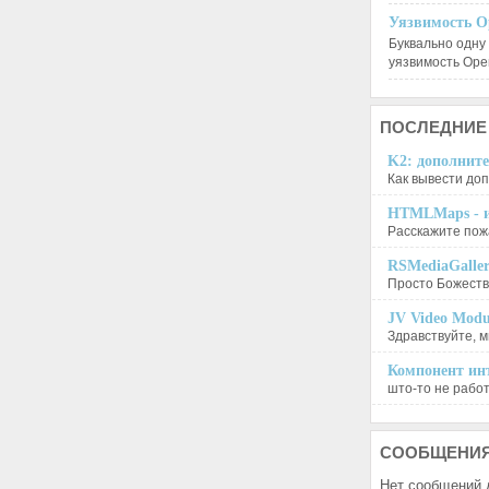
Уязвимость O
Буквально одну
уязвимость Op
ПОСЛЕДНИЕ
K2: дополните
Как вывести доп
HTMLMaps - и
Расскажите пожа
RSMediaGalle
Просто Божеств
JV Video Modu
Здравствуйте, м
Компонент инт
што-то не работа
СООБЩЕНИ
Нет сообщений 