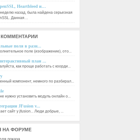
penSSL, Heartbleed и…
 неделю назад, была найдена серьезная
enSSL. Данная…
КОММЕНТАРИИ
льные поля в разн...
олнительное поле (изображение), ото...
нтерактивный план ...
луйста, как проще работать с коорди...
ry
енный компонент, немного по разбирал...
le
не нужно установить модуль онлайн о...
еграции JFusion v...
ет сайт у jfusion... Люди добрые, ...
Я
НА ФОРУМЕ
для показа