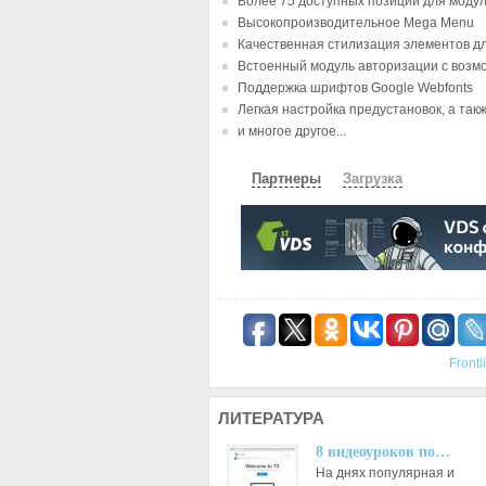
Более 75 доступных позиций для моду
Высокопроизводительное Mega Menu
Качественная стилизация элементов д
Встоенный модуль авторизации с возм
Поддержка шрифтов Google Webfonts
Легкая настройка предустановок, а так
и многое другое...
Партнеры
Загрузка
СКАЧАТЬ
ЗЕРКАЛО
ЗЕРКАЛ
Front
ЛИТЕРАТУРА
8 видеоуроков по…
На днях популярная и