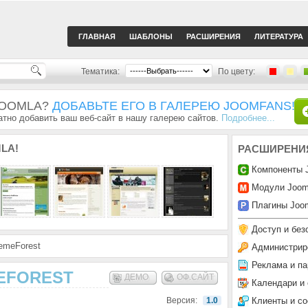
ГЛАВНАЯ
ШАБЛОНЫ
РАСШИРЕНИЯ
ЛИТЕРАТУРА
Тематика:
По цвету:
JOOMLA?
ДОБАВЬТЕ ЕГО В ГАЛЕРЕЮ JOOMFANS!
тно добавить ваш веб-сайт в нашу галерею сайтов.
Подробнее...
LA!
РАСШИРЕНИ
Компоненты 
Модули Joom
Плагины Joom
Доступ и без
hemeForest
Администрир
Реклама и па
EFOREST
ДЕМО
ОФ.САЙТ
Календари и
Клиенты и с
Версия:
1.0