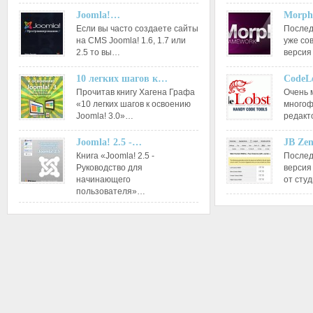
Joomla!…
Morph
Если вы часто создаете сайты
Послед
на CMS Joomla! 1.6, 1.7 или
уже со
2.5 то вы…
версия
10 легких шагов к…
CodeL
Прочитав книгу Хагена Графа
Очень 
«10 легких шагов к освоению
многоф
Joomla! 3.0»…
редакт
Joomla! 2.5 -…
JB Ze
Книга «Joomla! 2.5 -
Послед
Руководство для
версия
начинающего
от сту
пользователя»…