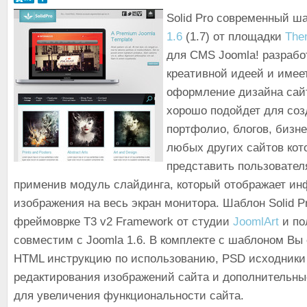
Solid Pro современный ш
1.6
(1.7) от площадки
The
для CMS Joomla! разрабо
креативной идеей и имее
оформление дизайна сай
хорошо подойдет для соз
портфолио, блогов, бизне
любых других сайтов кот
представить пользовате
применив модуль слайдинга, который отображает и
изображения на весь экран монитора. Шаблон Solid P
фреймоврке Т3 v2 Framework от студии
JoomlArt
и по
совместим с Joomla 1.6. В комплекте с шаблоном Вы
HTML инструкцию по использованию, PSD исходники
редактирования изображений сайта и дополнительн
для увеличения функциональности сайта.