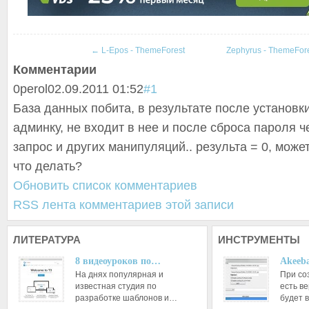
СКАЧАТЬ
ЗЕРКАЛО
ЗЕРКАЛО №2
←
L-Epos - ThemeForest
Zephyrus - ThemeFor
Комментарии
0
perol
02.09.2011 01:52
#1
База данных побита, в результате после установки
админку, не входит в нее и после сброса пароля ч
запрос и других манипуляций.. результа = 0, может
что делать?
Обновить список комментариев
RSS лента комментариев этой записи
ЛИТЕРАТУРА
ИНСТРУМЕНТЫ
8 видеоуроков по…
Akeeba
На днях популярная и
При со
известная студия по
есть ве
разработке шаблонов и…
будет 