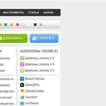
ИНСТРУМЕНТЫ
СТАТЬИ
ФОРУМ
ДОБАВИТЬ
ГАЛЕРЕЯ
ШАБЛОНЫ
JOOMLA!
Я
Шаблоны Joomla 1.5
Joomla!
Шаблоны Joomla 2.5
la!
Шаблоны Joomla 3.3
la!
BonusThemes
опасность
GavickPro
ование
JoomlaJunkie
ртнерство
JoomlArt
 события
IceTheme
ообщества