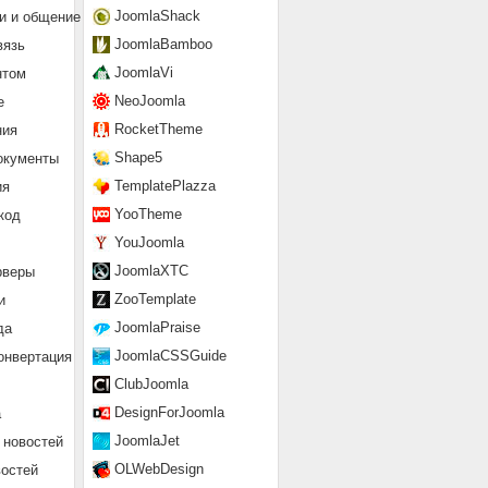
JoomlaShack
и и общение
JoomlaBamboo
вязь
JoomlaVi
нтом
NeoJoomla
е
RocketTheme
ния
Shape5
окументы
TemplatePlazza
ия
YooTheme
код
YouJoomla
JoomlaXTC
рверы
ZooTemplate
и
JoomlaPraise
да
JoomlaCSSGuide
онвертация
ClubJoomla
DesignForJoomla
а
JoomlaJet
 новостей
OLWebDesign
востей