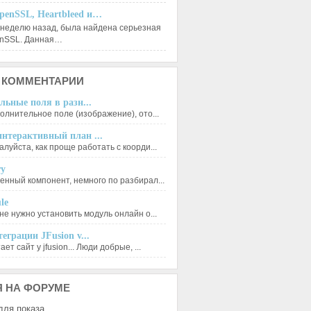
penSSL, Heartbleed и…
 неделю назад, была найдена серьезная
enSSL. Данная…
КОММЕНТАРИИ
льные поля в разн...
олнительное поле (изображение), ото...
нтерактивный план ...
луйста, как проще работать с коорди...
ry
енный компонент, немного по разбирал...
le
не нужно установить модуль онлайн о...
еграции JFusion v...
ет сайт у jfusion... Люди добрые, ...
Я
НА ФОРУМЕ
для показа