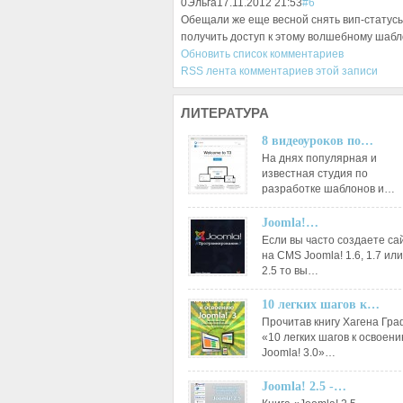
0
Эльга
17.11.2012 21:53
#6
Обещали же еще весной снять вип-статусы 
получить доступ к этому волшебному шаб
Обновить список комментариев
RSS лента комментариев этой записи
ЛИТЕРАТУРА
8 видеоуроков по…
На днях популярная и
известная студия по
разработке шаблонов и…
Joomla!…
Если вы часто создаете са
на CMS Joomla! 1.6, 1.7 или
2.5 то вы…
10 легких шагов к…
Прочитав книгу Хагена Гр
«10 легких шагов к освоен
Joomla! 3.0»…
Joomla! 2.5 -…