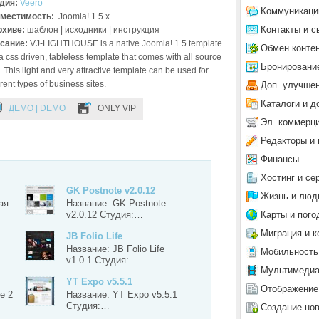
дия:
Veero
Коммуникаци
местимость:
Joomla! 1.5.x
Контакты и с
рхиве:
шаблон | исходники | инструкция
сание:
VJ-LIGHTHOUSE is a native Joomla! 1.5 template.
Обмен конте
s a css driven, tableless template that comes with all source
Бронировани
s. This light and very attractive template can be used for
erent types of business sites.
Доп. улучше
Каталоги и д
ДЕМО | DEMO
ONLY VIP
Эл. коммерц
Редакторы и 
Финансы
Хостинг и се
GK Postnote v2.0.12
Жизнь и люд
ая
Название: GK Postnote
Карты и пого
v2.0.12 Студия:…
Миграция и к
JB Folio Life
Название: JB Folio Life
Мобильность
v1.0.1 Студия:…
Мультимеди
YT Expo v5.5.1
Отображение
e 2
Название: YT Expo v5.5.1
Студия:…
Создание но