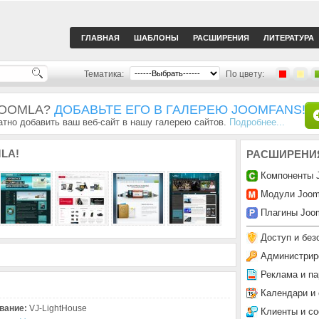
ГЛАВНАЯ
ШАБЛОНЫ
РАСШИРЕНИЯ
ЛИТЕРАТУРА
Тематика:
По цвету:
JOOMLA?
ДОБАВЬТЕ ЕГО В ГАЛЕРЕЮ JOOMFANS!
тно добавить ваш веб-сайт в нашу галерею сайтов.
Подробнее...
LA!
РАСШИРЕНИ
Компоненты 
Модули Joom
Плагины Joom
Доступ и без
Администрир
Реклама и па
Календари и
вание:
VJ-LightHouse
Клиенты и с