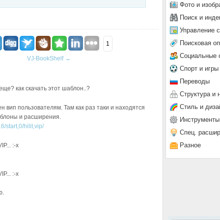
Фото и изобр
Поиск и инде
Управление 
Поисковая о
1
Социальные 
VJ-BookShelf
→
Спорт и игры
Переводы
 еще? как скачать этот шаблон..?
Структура и 
Стиль и диза
н вип пользователям. Там как раз таки и находятся
аблоны и расширения.
Инструменты
start,0/hilit,vip/
Спец. расши
Разное
P... :-x
P... :-x
ю.