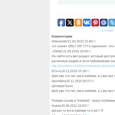
←
VJ-Hotel
Комментарии
0
Alexander
21.04.2010 15:40
#1
что значит ONLY VIP ??? я зарегился - что
-2
StAtiC
21.04.2010 16:54
#2
На сайте есть вип раздел, который доступе
различные редкие и анти-пабликовские ш
http://joomfans.com/forum/viewtopic.php/f,4/t,16/
0
Гость
18.12.2010 15:18
#3
Шаб уже сто лет, как в паблике, а у вас все VI
0
joomfans
20.12.2010 00:57
#4
Цитирую Калл:
Шаб уже сто лет, как в паблике, а у вас все VI
Покажи ссылку в "паблике". сразу опублику
0
zahar
20.08.2011 03:03
#5
как раз то его в паблике то и нет! :P