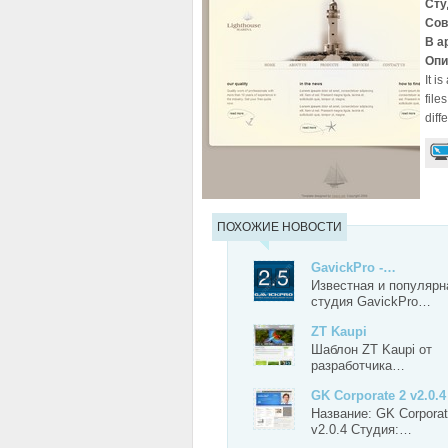
Сту
Сов
В а
Опи
It i
file
diff
ПОХОЖИЕ НОВОСТИ
GavickPro -…
Известная и популярн
студия GavickPro…
ZT Kaupi
Шаблон ZT Kaupi от
разработчика…
GK Corporate 2 v2.0.4
Название: GK Corporat
v2.0.4 Студия:…