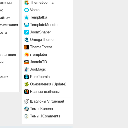
ThemeJoomla
ажения
Veero
кс
Templatka
сайтом
TemplateMonster
птимизация
JoomShaper
сети
OmegaTheme
ThemeForest
iTemplater
навигация
JoomlaTD
йн
JooMagic
PureJoomla
рения
Обновления (Update)
Разные шаблоны
Шаблоны Virtuemart
Темы Kunena
Темы JComments