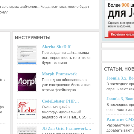
со старых шаблонов... Когда, все-таки, можно будет
лону?
ИНСТРУМЕНТЫ
Akeeba SiteDiff
При создании сайта, всегда
есть вероятность того что он
будет взломан…
СТАТЬИ,
НОВ
Morph Framework
Joomla 3.x, Bo
йты
Последняя обновленная и
В последнее вр
уже совершенно бесплатная
спрашивают ка
версия фреймворка…
Joomla 3, Boo
CodeLobster PHP…
В последнее вр
афа
Очень мощный и
очень часто ис
ию
многофункциональный
редактор РНР, HTML, CSS,…
Развитие CMS
Разработчики C
JB Zen Grid Framework…
дорабатывают 