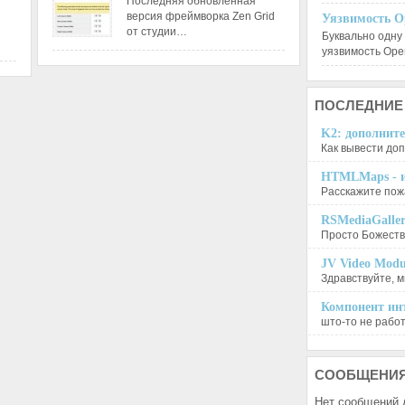
Последняя обновленная
версия фреймворка Zen Grid
Уязвимость O
от студии…
Буквально одну
уязвимость Op
ПОСЛЕДНИЕ
K2: дополните
Как вывести доп
HTMLMaps - и
Расскажите пожа
RSMediaGalle
Просто Божеств
JV Video Modu
Здравствуйте, м
Компонент инт
што-то не работа
СООБЩЕНИ
Нет сообщений 