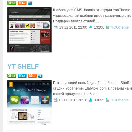
Шаблон для CMS Joomla от студии YooTheme - 
универсальный шаблон имеет различные сти
Поддерживаются стилей...
19.12.2011 22:00
13206
YOOtheme
YT SHELF
Потрясающий новый дизайн шаблона - Shelf, 
студии YooTheme. Шаблон joomla предназнач
вашей продукции. Шаблон...
02.08.2011 20:10
33695
YOOtheme