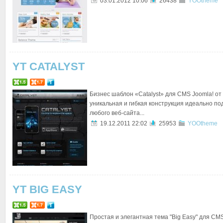
03.01.2012 10:06
26438
YOOtheme
YT CATALYST
Бизнес шаблон «Catalyst» для CMS Joomla! от
уникальная и гибкая конструкция идеально по
любого веб-сайта...
19.12.2011 22:02
25953
YOOtheme
YT BIG EASY
Простая и элегантная тема "Big Easy" для CMS