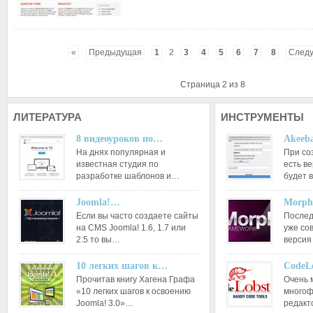
«
Предыдущая
1
2
3
4
5
6
7
8
След
Страница 2 из 8
ЛИТЕРАТУРА
ИНСТРУМЕНТЫ
8 видеоуроков по…
Akeeba
На днях популярная и
При со
известная студия по
есть ве
разработке шаблонов и…
будет 
Joomla!…
Morph
Если вы часто создаете сайты
Послед
на CMS Joomla! 1.6, 1.7 или
уже со
2.5 то вы…
версия
10 легких шагов к…
CodeL
Прочитав книгу Хагена Графа
Очень 
«10 легких шагов к освоению
многоф
Joomla! 3.0»…
редакт