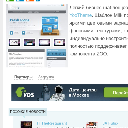
Легкий бизнес шаблон joo
YooTheme
. Шаблон Milk п
яркими цветовыми вариа
фоновыми текстурами, к
индивидуально настроит
полностью поддерживает
компонента ZOO.
Партнеры
Загрузка
СКАЧАТЬ
ЗЕРКАЛО
ЗЕРКАЛО №2
ПОХОЖИЕ НОВОСТИ
IT TheRestaurant
JA Fubix