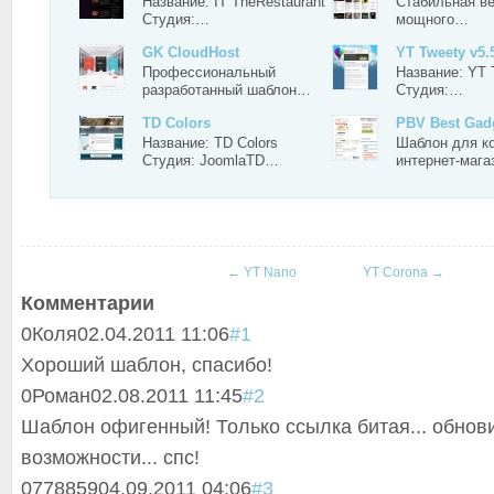
Название: IT TheRestaurant
Стабильная ве
Студия:…
мощного…
GK CloudHost
YT Tweety v5.
Профессиональный
Название: YT 
разработанный шаблон…
Студия:…
TD Colors
PBV Best Gad
Название: TD Colors
Шаблон для к
Студия: JoomlaTD…
интернет-маг
←
YT Nano
YT Corona
→
Комментарии
0
Коля
02.04.2011 11:06
#1
Хороший шаблон, спасибо!
0
Роман
02.08.2011 11:45
#2
Шаблон офигенный! Только ссылка битая... обнов
возможности... спс!
0
778859
04.09.2011 04:06
#3