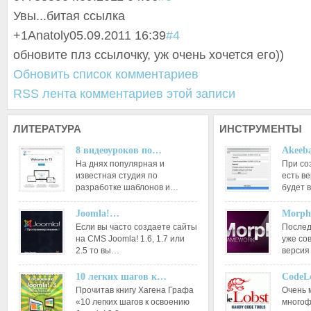
Увы...битая ссылка
+1
Anatoly
05.09.2011 16:39
#4
обновите плз ссылочку, уж очень хочется его))
Обновить список комментариев
RSS лента комментариев этой записи
ЛИТЕРАТУРА
ИНСТРУМЕНТЫ
8 видеоуроков по…
Akeeba
На днях популярная и
При со
известная студия по
есть ве
разработке шаблонов и…
будет 
Joomla!…
Morph
Если вы часто создаете сайты
Послед
на CMS Joomla! 1.6, 1.7 или
уже со
2.5 то вы…
версия
10 легких шагов к…
CodeL
Прочитав книгу Хагена Графа
Очень 
«10 легких шагов к освоению
многоф