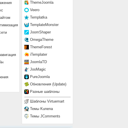
ThemeJoomla
ажения
Veero
кс
Templatka
сайтом
TemplateMonster
птимизация
JoomShaper
сети
OmegaTheme
ThemeForest
iTemplater
навигация
JoomlaTD
йн
JooMagic
PureJoomla
рения
Обновления (Update)
Разные шаблоны
Шаблоны Virtuemart
Темы Kunena
Темы JComments