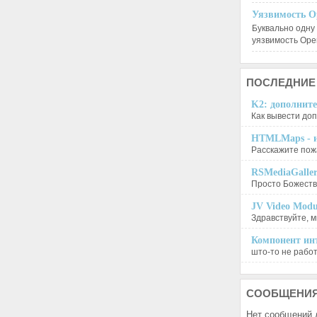
Уязвимость O
Буквально одну
уязвимость Op
ПОСЛЕДНИЕ
K2: дополните
Как вывести доп
HTMLMaps - и
Расскажите пожа
RSMediaGalle
Просто Божеств
JV Video Modu
Здравствуйте, м
Компонент инт
што-то не работа
СООБЩЕНИ
Нет сообщений 