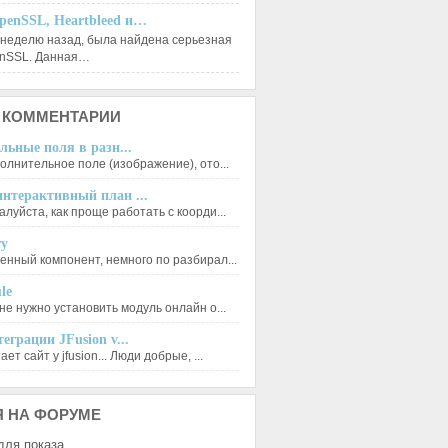
penSSL, Heartbleed и…
 неделю назад, была найдена серьезная
enSSL. Данная…
КОММЕНТАРИИ
льные поля в разн...
олнительное поле (изображение), ото...
нтерактивный план ...
луйста, как проще работать с коорди...
ry
енный компонент, немного по разбирал...
le
не нужно установить модуль онлайн о...
еграции JFusion v...
ет сайт у jfusion... Люди добрые, ...
Я
НА ФОРУМЕ
для показа