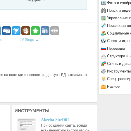
Фото и изобр
Поиск и инде
Управление 
Поисковая о
Социальные 
to
JV Stego
→
Спорт и игры
Переводы
Структура и 
Стиль и диза
Инструменты
вке на шаге где заполняется доступ к БД выскакивает
Спец. расши
Разное
ИНСТРУМЕНТЫ
Akeeba SiteDiff
При создании сайта, всегда
есть вероятность того что он