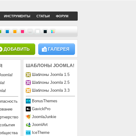
ИНСТРУМЕНТЫ
СТАТЬИ
ФОРУМ
ДОБАВИТЬ
ГАЛЕРЕЯ
ШАБЛОНЫ
JOOMLA!
Я
Шаблоны Joomla 1.5
Joomla!
Шаблоны Joomla 2.5
la!
Шаблоны Joomla 3.3
la!
BonusThemes
опасность
GavickPro
ование
JoomlaJunkie
ртнерство
JoomlArt
 события
IceTheme
ообщества