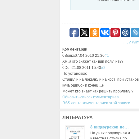
←
JV Win
Комментарии
0
Вовка
07.04.2010 21:30
#1
Хм..а кто скажет как вип получить?
0
Den
21.08.2011 15:43
#2
По установке:
Ставил и на локалку и на хост: при устано
куча ошибок и конец....((
Может кто знает как решить проблему ?
Обновить список комментариев
RSS лента комментариев этой записи
ЛИТЕРАТУРА
8 видеоуроков по…
На днях популярная и
известная студия по