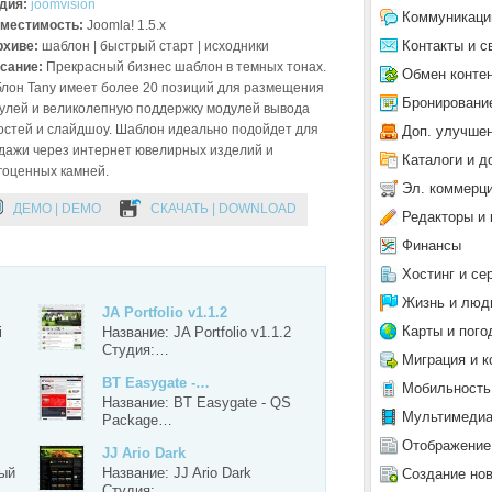
дия:
joomvision
Коммуникаци
местимость:
Joomla! 1.5.x
Контакты и с
рхиве:
шаблон | быстрый старт | исходники
сание:
Прекрасный бизнес шаблон в темных тонах.
Обмен конте
лон Tany имеет более 20 позиций для размещения
Бронировани
улей и великолепную поддержку модулей вывода
остей и слайдшоу. Шаблон идеально подойдет для
Доп. улучше
дажи через интернет ювелирных изделий и
Каталоги и д
гоценных камней.
Эл. коммерц
ДЕМО | DEMO
СКАЧАТЬ | DOWNLOAD
Редакторы и 
Финансы
Хостинг и се
Жизнь и люд
JA Portfolio v1.1.2
Карты и пого
i
Название: JA Portfolio v1.1.2
Студия:…
Миграция и к
BT Easygate -…
Мобильность
Название: BT Easygate - QS
Мультимеди
Package…
Отображение
JJ Ario Dark
ый
Название: JJ Ario Dark
Создание но
Студия:…