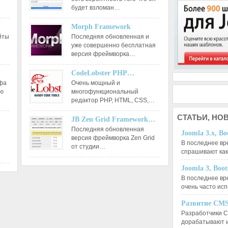
будет взломан…
Morph Framework
йты
Последняя обновленная и
уже совершенно бесплатная
версия фреймворка…
CodeLobster PHP…
афа
Очень мощный и
ию
многофункциональный
редактор РНР, HTML, CSS,…
СТАТЬИ,
НОВ
JB Zen Grid Framework…
Последняя обновленная
Joomla 3.x, Bo
версия фреймворка Zen Grid
В последнее вр
от студии…
спрашивают ка
Joomla 3, Boo
В последнее вр
очень часто ис
Развитие CMS
Разработчики C
дорабатывают 