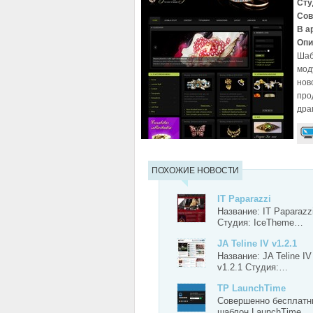
Сту
Сов
В а
Опи
Шаб
мод
нов
про
дра
ПОХОЖИЕ НОВОСТИ
IT Paparazzi
Название: IT Paparazz
Студия: IceTheme…
JA Teline IV v1.2.1
Название: JA Teline IV
v1.2.1 Студия:…
TP LaunchTime
Совершенно бесплатн
шаблон LaunchTime…