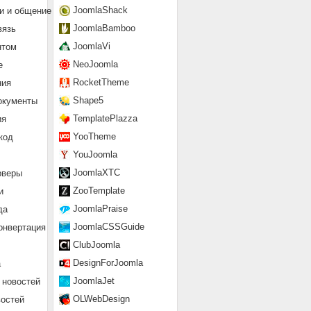
JoomlaShack
и и общение
JoomlaBamboo
вязь
JoomlaVi
нтом
NeoJoomla
е
RocketTheme
ния
Shape5
окументы
TemplatePlazza
ия
YooTheme
код
YouJoomla
JoomlaXTC
рверы
ZooTemplate
и
JoomlaPraise
да
JoomlaCSSGuide
онвертация
ClubJoomla
DesignForJoomla
а
JoomlaJet
 новостей
OLWebDesign
востей