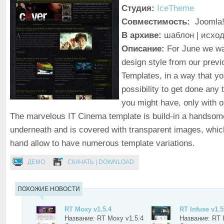
Студия:
IceTheme
Совместимость:
Joomla!
В архиве:
шаблон | исход
Описание:
For June we wa
design style from our prev
Templates, in a way that y
possibility to get done any 
you might have, only with o
The marvelous IT Cinema template is build-in a handsome
underneath and is covered with transparent images, whic
hand allow to have numerous template variations.
ДЕМО
СКАЧАТЬ | DOWNLOAD
ПОХОЖИЕ НОВОСТИ
RT Moxy v1.5.4
RT Infuse v1.5
Название: RT Moxy v1.5.4
Название: RT I