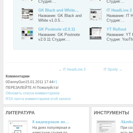
Студия:…
Студия:…
GK Black and White…
IT HeadLine 2
Название: GK Black and
Название: IT H
White v1.0.5…
Студия:…
GK Postnote v2.0.11
YT Rollout
Название: GK Postnote
Название: YT R
v2.0.11 Студия:…
Студия: Yoo
←
IT HeadLine 2
IT Sporty
→
Комментарии
0
DannyGun
15.01.2011 17:44
#1
ПЕРЕЗАЛЕЙТЕ А! Пожалуйста!
Обновить список комментариев
RSS лента комментариев этой записи
ЛИТЕРАТУРА
ИНСТРУМЕНТЫ
8 видеоуроков по…
Akeeba
На днях популярная и
При со
известная студия по
есть ве