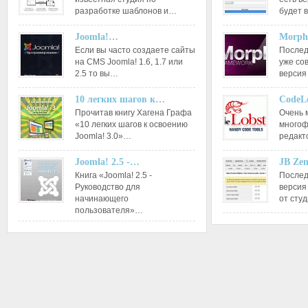
разработке шаблонов и…
будет 
Joomla!…
Morph
Если вы часто создаете сайты
Послед
на CMS Joomla! 1.6, 1.7 или
уже со
2.5 то вы…
версия
10 легких шагов к…
CodeL
Прочитав книгу Хагена Графа
Очень 
«10 легких шагов к освоению
многоф
Joomla! 3.0»…
редакт
Joomla! 2.5 -…
JB Ze
Книга «Joomla! 2.5 -
Послед
Руководство для
версия
начинающего
от сту
пользователя»…