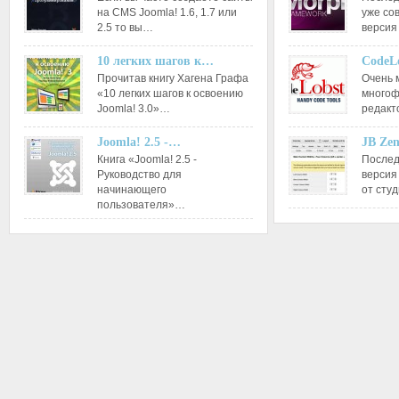
на CMS Joomla! 1.6, 1.7 или
уже со
2.5 то вы…
версия
10 легких шагов к…
CodeL
Прочитав книгу Хагена Графа
Очень 
«10 легких шагов к освоению
многоф
Joomla! 3.0»…
редакт
Joomla! 2.5 -…
JB Ze
Книга «Joomla! 2.5 -
Послед
Руководство для
версия
начинающего
от сту
пользователя»…