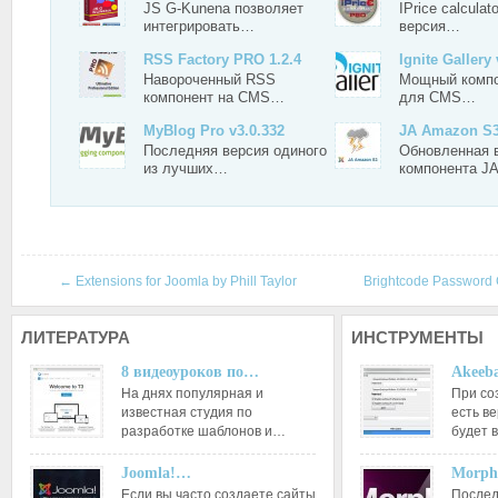
JS G-Kunena позволяет
IPrice calculat
интегрировать…
версия…
RSS Factory PRO 1.2.4
Ignite Gallery 
Навороченный RSS
Мощный компо
компонент на CMS…
для CMS…
MyBlog Pro v3.0.332
JA Amazon S3
Последняя версия одиного
Обновленная 
из лучших…
компонента J
←
Extensions for Joomla by Phill Taylor
Brightcode Password
ЛИТЕРАТУРА
ИНСТРУМЕНТЫ
8 видеоуроков по…
Akeeba
На днях популярная и
При со
известная студия по
есть ве
разработке шаблонов и…
будет 
Joomla!…
Morph
Если вы часто создаете сайты
Послед