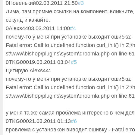
0
Новенький
02.03.2011 21:50
#3
Дима, там прямые ссылки на компонент. Кликните
секунд и качайте.
0
Alexs44
03.03.2011 14:00
#4
почему-то у меня при установке выходит ошибка:
Fatal error: Call to undefined function curl_init() in Z
st\www\bishop\p
lugins\system\d
roomla.php on line 6
0
TKG000
19.03.2011 03:04
#5
Цитирую Alexs44:
почему-то у меня при установке выходит ошибка:
Fatal error: Call to undefined function curl_init() in Z
st\www\bishop\p
lugins\system\d
roomla.php on line 6
у меня та же самая проблема интересно в чем дел
0
TKG000
21.03.2011 01:13
#6
провлема с установкои виводит ошивку - Fatal error: