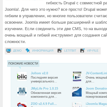
гибкость Drupal с совместной 
Joomla!. Для чего это нужно? все просто! Drupal мо
гибким в управлении, но многие пользователи счита
освоении. Joomla имеет больше расширений и шабло
изучении. Если соединить эти две CMS, то на выход
очень мощный и гибкий инструмент для создания са
сложности.
ДЕМО
ИНФОРМАЦИЯ
LETITBIT
VIP-FILE
ПОХОЖИЕ НОВОСТИ
Jollom v2.0
JV-ContentLi
Последняя версия
Очень мощный
универсального…
для…
JMyLife Pro 1.0.15
Joom Donation
Обновленная версия
Мощный комп
компонента для…
пожертвован
ZOO v2.4.9 Full…
iJoomla Magaz