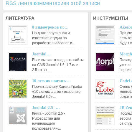
RSS лента комментариев этой записи
ЛИТЕРАТУРА
ИНСТРУМЕНТЫ
8 видеоуроков по…
Akeeba
На днях популярная и
При со
известная студия по
есть ве
разработке шаблонов и…
будет 
Joomla!…
Morph
Если вы часто создаете сайты
Послед
на CMS Joomla! 1.6, 1.7 или
уже со
2.5 то вы…
версия
10 легких шагов к…
CodeL
Прочитав книгу Хагена Графа
Очень 
«10 легких шагов к освоению
многоф
Joomla! 3.0»…
редакт
Joomla! 2.5 -…
JB Ze
Книга «Joomla! 2.5 -
Послед
Руководство для
версия
начинающего
от сту
пользователя»…