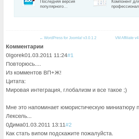
Последняя версия
Компонент дл
популярного…
профессиона
←
WordPress for Joomla! v3.0.1.2
VM Affiliate v
Комментарии
0
Igorek
01.03.2011 11:24
#1
Повторюсь....
Из комментов ВП+Ж!
Цитата:
Мировая интеграция, глобализм и все такое ;)
Мне это напоминает юмористическую миниатюру п
Лексель...
0
Дима
01.03.2011 13:11
#2
Как стать випом подскажите пожалуйста.