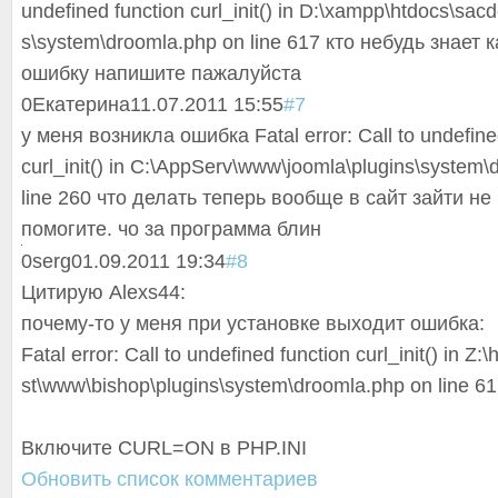
undefined function curl_init() in D:\xampp\htdocs
\sacd
s\system\drooml
a.php on line 617 кто небудь знает 
ошибку напишите пажалуйста
0
Екатерина
11.07.2011 15:55
#7
у меня возникла ошибка Fatal error: Call to undefine
curl_init() in C:\AppServ\www\
joomla\plugins\
system\
line 260 что делать теперь вообще в сайт зайти не
помогите. чо за программа блин
0
serg
01.09.2011 19:34
#8
Цитирую Alexs44:
почему-то у меня при установке выходит ошибка:
Fatal error: Call to undefined function curl_init() in Z
st\www\bishop\p
lugins\system\d
roomla.php on line 6
Включите СURL=ON в PHP.INI
Обновить список комментариев