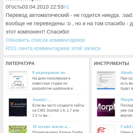
0
Гость
03.04.2010 22:53
#1
Перевод автоматический - не годится никуда. :sa
вообще не переведены :o , но и на том спасибо - 
этот компонент! Спасибо!
Обновить список комментариев
RSS лента комментариев этой записи
ЛИТЕРАТУРА
ИНСТРУМЕНТЫ
8 видеоуроков по…
Akeeba
На днях популярная и
При со
известная студия по
есть ве
разработке шаблонов и…
будет 
Joomla!…
Morph
Если вы часто создаете сайты
Послед
на CMS Joomla! 1.6, 1.7 или
уже со
2.5 то вы…
версия
10 легких шагов к…
CodeL
Прочитав книгу Хагена Графа
Очень 