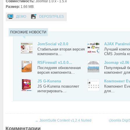
Совместимость:
Joomla! 1.0.x - 1.5.x
Размер:
1.66 MB
ДЕМО
DEPOSITFILES
ПОХОЖИЕ НОВОСТИ
JomSocial v2.0.0
AJAX ParaInvi
Стабильная вторая версия
Лучший компо
компонента…
CMS Joomla 
RSFirewall v1.0.0…
Joomap v2.06
Последняя обновленная
Популярный б
версия компонента…
компонент дл
JS G-Kunena
Компонент Ev
JS G-Kunena позволяет
Компонент Eve
интегрировать…
для…
←
JoomSuite Content v1.2.4 Nulled
iJoomla Digi
Комментарии