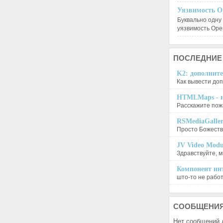
Уязвимость O
Буквально одну
уязвимость Op
ПОСЛЕДНИЕ
K2: дополните
Как вывести доп
HTMLMaps - и
Расскажите пожа
RSMediaGalle
Просто Божеств
JV Video Modu
Здравствуйте, м
Компонент инт
што-то не работа
СООБЩЕНИ
Нет сообщений 