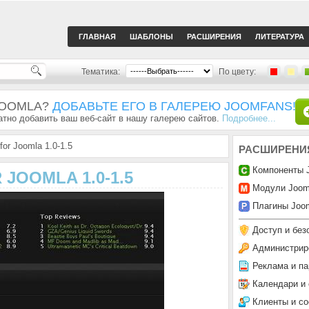
ГЛАВНАЯ
ШАБЛОНЫ
РАСШИРЕНИЯ
ЛИТЕРАТУРА
Тематика:
По цвету:
JOOMLA?
ДОБАВЬТЕ ЕГО В ГАЛЕРЕЮ JOOMFANS!
тно добавить ваш веб-сайт в нашу галерею сайтов.
Подробнее...
or Joomla 1.0-1.5
РАСШИРЕНИ
Компоненты 
 JOOMLA 1.0-1.5
Модули Joom
Плагины Joom
Доступ и без
Администрир
Реклама и па
Календари и
Клиенты и с