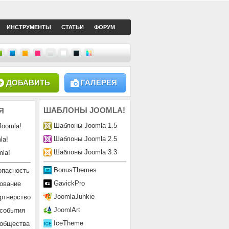
ИНСТРУМЕНТЫ
СТАТЬИ
ФОРУМ
ДОБАВИТЬ
ГАЛЕРЕЯ
ШАБЛОНЫ
JOOMLA!
Я
Шаблоны Joomla 1.5
Joomla!
Шаблоны Joomla 2.5
la!
Шаблоны Joomla 3.3
la!
BonusThemes
опасность
GavickPro
ование
JoomlaJunkie
ртнерство
JoomlArt
 события
IceTheme
ообщества