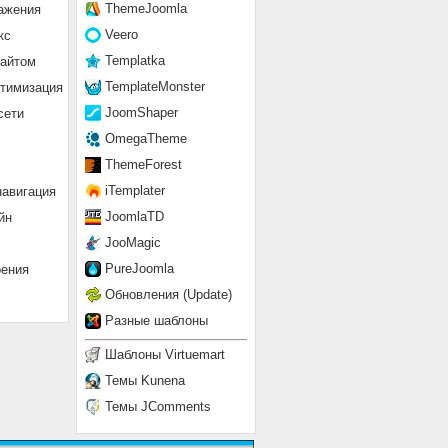
ThemeJoomla
ажения
Veero
кс
Templatka
сайтом
TemplateMonster
птимизация
JoomShaper
сети
OmegaTheme
ThemeForest
iTemplater
навигация
JoomlaTD
йн
JooMagic
PureJoomla
рения
Обновления (Update)
Разные шаблоны
Шаблоны Virtuemart
Темы Kunena
Темы JComments