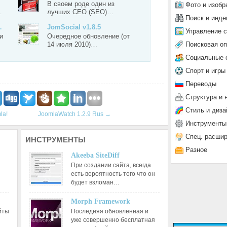
В своем роде один из
Фото и изобр
…
лучших СЕО (SEO)…
Поиск и инде
…
JomSocial v1.8.5
Управление 
и
Очередное обновление (от
Поисковая о
14 июля 2010)…
Социальные 
Спорт и игры
Переводы
Структура и 
Стиль и диза
la!
JoomlaWatch 1.2.9 Rus
→
Инструменты
Спец. расши
ИНСТРУМЕНТЫ
Разное
Akeeba SiteDiff
При создании сайта, всегда
есть вероятность того что он
будет взломан…
Morph Framework
йты
Последняя обновленная и
уже совершенно бесплатная