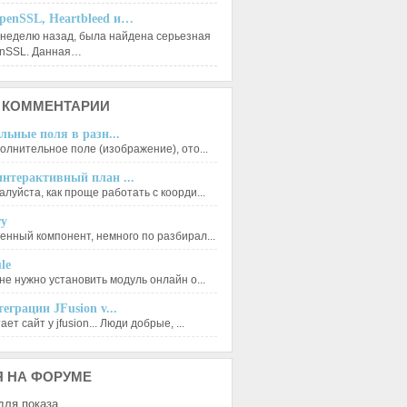
penSSL, Heartbleed и…
 неделю назад, была найдена серьезная
enSSL. Данная…
КОММЕНТАРИИ
льные поля в разн...
олнительное поле (изображение), ото...
нтерактивный план ...
луйста, как проще работать с коорди...
ry
енный компонент, немного по разбирал...
le
не нужно установить модуль онлайн о...
еграции JFusion v...
ет сайт у jfusion... Люди добрые, ...
Я
НА ФОРУМЕ
для показа