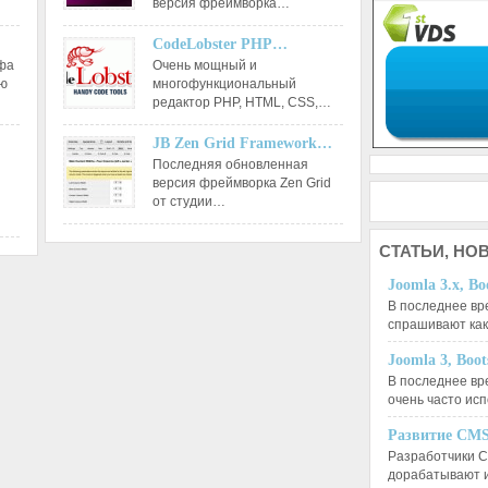
версия фреймворка…
CodeLobster PHP…
афа
Очень мощный и
ию
многофункциональный
редактор РНР, HTML, CSS,…
JB Zen Grid Framework…
Последняя обновленная
версия фреймворка Zen Grid
от студии…
СТАТЬИ,
НОВ
Joomla 3.x, Bo
В последнее вр
спрашивают ка
Joomla 3, Boo
В последнее вр
очень часто ис
Развитие CMS
Разработчики C
дорабатывают 