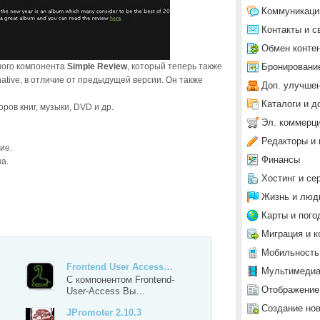
Коммуникаци
Контакты и с
Обмен конте
Бронировани
ного компонента
Simple Review
, который теперь также
ative, в отличие от предыдущей версии. Он также
Доп. улучше
Каталоги и д
ов книг, музыки, DVD и др.
Эл. коммерц
Редакторы и 
ие.
Финансы
а.
Хостинг и се
Жизнь и люд
Карты и пого
Миграция и к
Мобильность
Frontend User Access…
Мультимеди
С компонентом Frontend-
Отображение
User-Access Вы…
Создание но
JPromoter 2.10.3