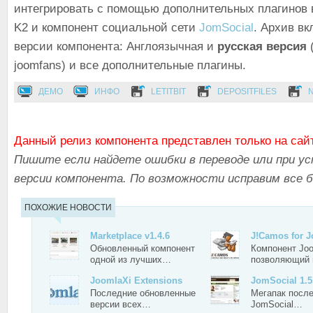
интегрировать с помощью дополнительных плагинов 
K2 и компонент социальной сети
JomSocial
. Архив вк
версии компонента: Англоязычная и
русская версия
joomfans) и все дополнительные плагины.
ДЕМО
ИНФО
LETITBIT
DEPOSITFILES
Данный релиз компонента представлен только на сай
Пишите если найдете ошибки в переводе или при ус
версии компонента. По возможности исправим все 
ПОХОЖИЕ НОВОСТИ
Marketplace v1.4.6
J!Camos for J
Обновленный компонент
Компонент Joo
одной из лучших…
позволяющий
JoomlaXi Extensions
JomSocial 1.5
Последние обновленные
Мегапак посл
версии всех…
JomSocial…