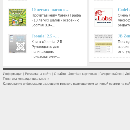
10 легких шагов к…
CodeL
Прочитав книгу Хагена Графа
Очень 
«10 легких шагов к освоению
многоф
Joomla! 3.0»…
редакт
Joomla! 2.5 -…
JB Ze
Книга «Joomla! 2.5 -
Послед
Руководство для
версия
начинающего
от сту
пользователя»…
Информация
|
Реклама на сайте
|
О сайте
|
Joomla в картинках
|
Галерея сайтов
|
До
Политика конфиденциальности
Копирование информации разрешено только с размещением активной ссылки на са