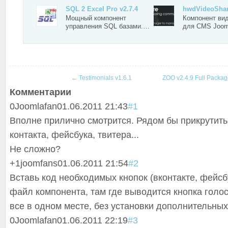
SQL 2 Excel Pro v2.7.4
hwdVideoSha
Мощный компонент
Компонент вид
управления SQL базами.…
для CMS Joo
←
Testimonials v1.6.1
ZOO v2.4.9 Full Packa
Комментарии
0
Joomlafan
01.06.2011 21:43
#1
Вполне прилично смотрится. Рядом бы прикрутить
контакта, фейсбука, твитера...
Не сложно?
+1
joomfans
01.06.2011 21:54
#2
Вставь код необходимых кнопок (вконтакте, фейсбу
файл компонента, там где выводится кнопка голос
все в одном месте, без установки дополнительных
0
Joomlafan
01.06.2011 22:19
#3