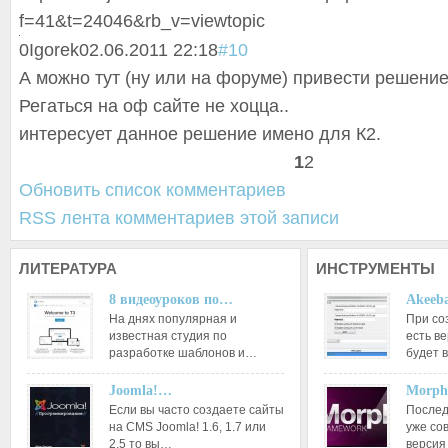
f=41&t=24046&rb_v=viewtopic
0
Igorek
02.06.2011 22:18
#10
А можно тут (ну или на форуме) привести решение
Регаться на оф сайте не хоцца..
интересует данное решение имено для К2.
1
2
Обновить список комментариев
RSS лента комментариев этой записи
ЛИТЕРАТУРА
ИНСТРУМЕНТЫ
8 видеоуроков по…
Akeeba
На днях популярная и
При со
известная студия по
есть ве
разработке шаблонов и…
будет 
Joomla!…
Morph
Если вы часто создаете сайты
Послед
на CMS Joomla! 1.6, 1.7 или
уже со
2.5 то вы…
версия