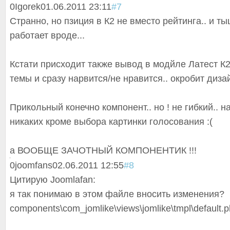
0
Igorek
01.06.2011 23:11
#7
Странно, но пзиция в К2 не вместо рейтинга.. и ты
работает вроде...
Кстати присходит также вывод в модйле Латест К2.
темы и сразу нарвится/не нравится.. окробит дизай
Прикольный конечно компонент.. но ! не гибкий.. н
никаких кроме выбора картинки голосования :(
а ВООБЩЕ ЗАЧОТНЫЙ КОМПОНЕНТИК !!!
0
joomfans
02.06.2011 12:55
#8
Цитирую Joomlafan:
я так понимаю в этом файле вносить изменения?
components\com_
jomlike\views\j
omlike\tmpl\def
ault.