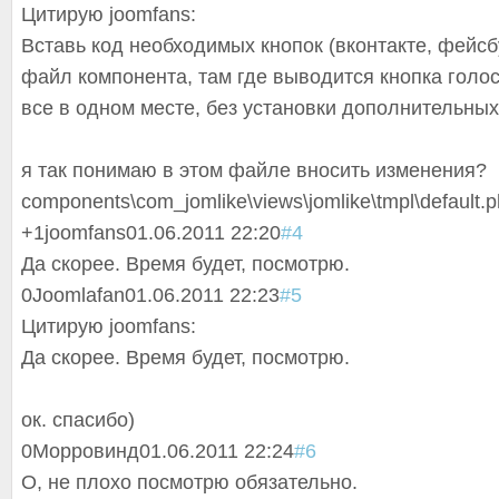
Цитирую joomfans:
Вставь код необходимых кнопок (вконтакте, фейсбу
файл компонента, там где выводится кнопка голос
все в одном месте, без установки дополнительных
я так понимаю в этом файле вносить изменения?
components\com_
jomlike\views\j
omlike\tmpl\def
ault.
+1
joomfans
01.06.2011 22:20
#4
Да скорее. Время будет, посмотрю.
0
Joomlafan
01.06.2011 22:23
#5
Цитирую joomfans:
Да скорее. Время будет, посмотрю.
ок. спасибо)
0
Морровинд
01.06.2011 22:24
#6
О, не плохо посмотрю обязательно.