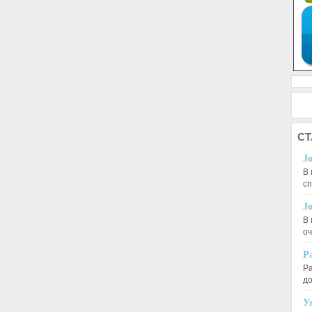
СТ
J
В 
с
J
В 
оч
Р
Ра
д
У