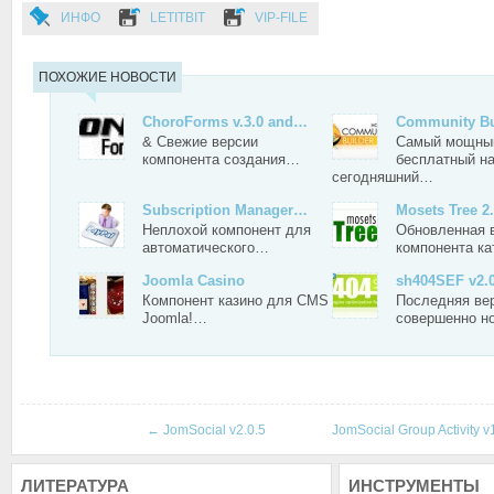
ИНФО
LETITBIT
VIP-FILE
ПОХОЖИЕ НОВОСТИ
ChoroForms v.3.0 and…
Community Bui
& Свежие версии
Самый мощны
компонента создания…
бесплатный н
сегодняшний…
Subscription Manager…
Mosets Tree 2.
Неплохой компонент для
Обновленная 
автоматического…
компонента к
Joomla Casino
sh404SEF v2.0
Компонент казино для CMS
Последняя ве
Joomla!…
совершенно н
←
JomSocial v2.0.5
JomSocial Group Activity v
ЛИТЕРАТУРА
ИНСТРУМЕНТЫ