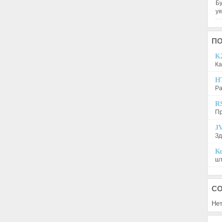
Бу
у
П
K2
Ка
H
Ра
R
Пр
JV
Зд
Ко
шт
С
Нет