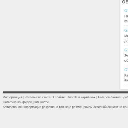
О
G
Не
к
G
М
д
G
Эк
о
G
К
а
Информация
|
Реклама на сайте
|
О сайте
|
Joomla в картинках
|
Галерея сайтов
|
До
Политика конфиденциальности
Копирование информации разрешено только с размещением активной ссылки на са