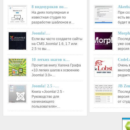
8 видеоуроков по…
Akeeba
На днях популярная и
При со
известная студия по
есть ве
разработке шаблонов и…
будет 
Joomla!…
Morph
Если вы часто создаете сайты
Послед
на CMS Joomla! 1.6, 1.7 или
уже со
2.5 то вы…
версия
10 легких шагов к…
CodeL
Прочитав книгу Хагена Графа
Очень 
«10 легких шагов к освоению
многоф
Joomla! 3.0»…
редакт
Joomla! 2.5 -…
JB Ze
Книга «Joomla! 2.5 -
Послед
Руководство для
версия
начинающего
от сту
пользователя»…