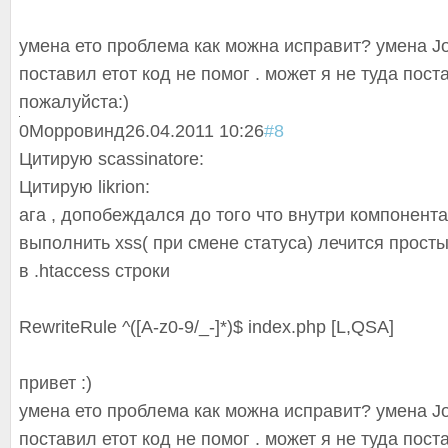
умена ето проблема как можна исправит? умена Jom
поставил етот код не помог . может я не туда пост
пожалуйста:)
0
Морровинд
26.04.2011 10:26
#8
Цитирую scassinatore:
Цитирую likrion:
ага , допобеждался до того что внутри компонент
выполнить xss( при смене статуса) лечится прос
в .htaccess строки
RewriteRule ^([A-z0-9/_-]*)$ index.php [L,QSA]
привет :)
умена ето проблема как можна исправит? умена Jom
поставил етот код не помог . может я не туда пост