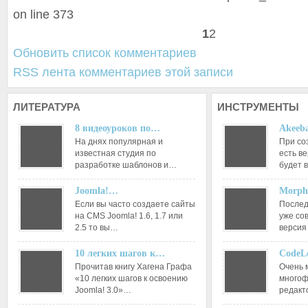
on line 373
1
2
Обновить список комментариев
RSS лента комментариев этой записи
ЛИТЕРАТУРА
ИНСТРУМЕНТЫ
8 видеоуроков по…
Akeeba
На днях популярная и
При со
известная студия по
есть ве
разработке шаблонов и…
будет 
Joomla!…
Morph
Если вы часто создаете сайты
Послед
на CMS Joomla! 1.6, 1.7 или
уже со
2.5 то вы…
версия
10 легких шагов к…
CodeL
Прочитав книгу Хагена Графа
Очень 
«10 легких шагов к освоению
многоф
Joomla! 3.0»…
редакт