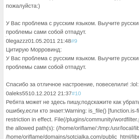
пожалуйста:)
У Вас проблема с русским языком. Выучите русски
проблемы сами собой отпадут.
0
legazzz
01.05.2011 21:48
#9
Цитирую Морровинд:
У Вас проблема с русским языком. Выучите русски
проблемы сами собой отпадут.
Спасибо за отличное настроение, повеселили! :lol:
0
aleks55
10.12.2012 21:37
#10
Ребята может не здесь пишу,подскажите как убрать
ошибку,если кто знает:Warning: is_file() [function.is-f
restriction in effect. File(/plugins/community/wordfilter.
the allowed path(s): (/home/oriflame/:/tmp:/usr/local/li
/home/oriflame/domains/sotcialka.com/public_html/libr