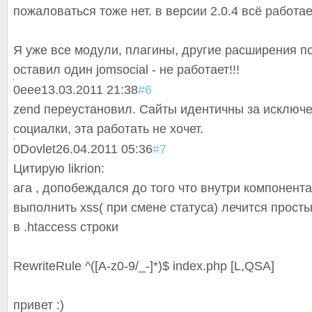
пожаловаться тоже нет. в версии 2.0.4 всё работае
Я уже все модули, плагины, другие расширения п
оставил один jomsocial - не работает!!!
0
eee
13.03.2011 21:38
#6
zend переустановил. Сайты идентичны за исключ
социалки, эта работать не хочет.
0
Dovlet
26.04.2011 05:36
#7
Цитирую likrion:
ага , допобеждался до того что внутри компонент
выполнить xss( при смене статуса) лечится прос
в .htaccess строки
RewriteRule ^([A-z0-9/_-]*)$ index.php [L,QSA]
привет :)