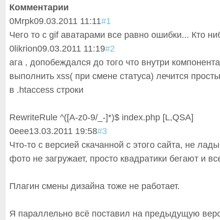
Комментарии
0
Mrpk
09.03.2011 11:11
#1
Чего то с gif аватарами все равно ошибки... Кто н
0
likrion
09.03.2011 11:19
#2
ага , допобеждался до того что внутри компонент
выполнить xss( при смене статуса) лечится прос
в .htaccess строки
RewriteRule ^([A-z0-9/_-]*)$ index.php [L,QSA]
0
eee
13.03.2011 19:58
#3
Что-то с версией скачанной с этого сайта, не лад
фото не загружает, просто квадратики бегают и вс
Плагин смены дизайна тоже не работает.
Я параллельно всё поставил на предыдущую верс