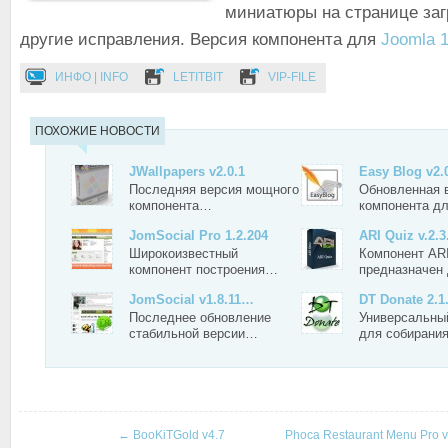
миниатюры на странице заг
другие исправления. Версия компонента для
Joomla 1
ИНФО | INFO
LETITBIT
VIP-FILE
ПОХОЖИЕ НОВОСТИ
JWallpapers v2.0.1
Easy Blog v2.
Последняя версия мощного
Обновленная 
компонента…
компонента д
JomSocial Pro 1.2.204
ARI Quiz v.2.3
Широкоизвестный
Компонент ARI
компонент построения…
предназначен
JomSocial v1.8.11…
DT Donate 2.1
Последнее обновление
Универсальны
стабильной версии…
для собирани
←
BooKiTGold v4.7
Phoca Restaurant Menu Pro v