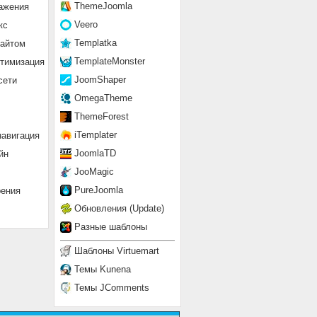
ThemeJoomla
ажения
Veero
кс
Templatka
сайтом
TemplateMonster
птимизация
JoomShaper
сети
OmegaTheme
ThemeForest
iTemplater
навигация
JoomlaTD
йн
JooMagic
PureJoomla
рения
Обновления (Update)
Разные шаблоны
Шаблоны Virtuemart
Темы Kunena
Темы JComments