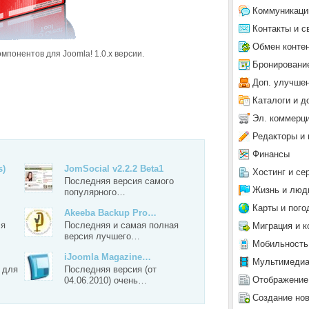
Коммуникаци
Контакты и с
Обмен конте
мпонентов для Joomla! 1.0.x версии.
Бронировани
Доп. улучше
Каталоги и д
Эл. коммерц
Редакторы и 
Финансы
s)
JomSocial v2.2.2 Beta1
Хостинг и се
Последняя версия самого
Жизнь и люд
популярного…
Карты и пого
Akeeba Backup Pro…
ля
Последняя и самая полная
Миграция и к
версия лучшего…
Мобильность
iJoomla Magazine…
Мультимеди
 для
Последняя версия (от
Отображение
04.06.2010) очень…
Создание но