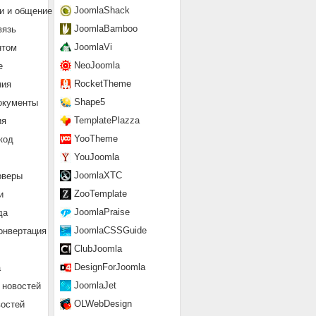
JoomlaShack
и и общение
JoomlaBamboo
вязь
JoomlaVi
нтом
NeoJoomla
е
RocketTheme
ния
Shape5
окументы
TemplatePlazza
ия
YooTheme
код
YouJoomla
JoomlaXTC
рверы
ZooTemplate
и
JoomlaPraise
да
JoomlaCSSGuide
онвертация
ClubJoomla
DesignForJoomla
а
JoomlaJet
 новостей
OLWebDesign
востей