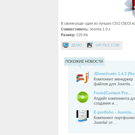
В своем роде один из лучших СЕО (SEO) ко
Совместимоть:
Joomla 1.0.x
Размер:
226 Kb
ДЕМО
VIP-FILE.COM
ПОХОЖИЕ НОВОСТИ
JDownloads 1.4.2 (Ru
Компонент менеджер
файлов для Joomla…
Form2Content Pro…
Апдейт компонента д
создания и…
E-portfolio - Joomla…
Компонент портфолио
Joomla! от…