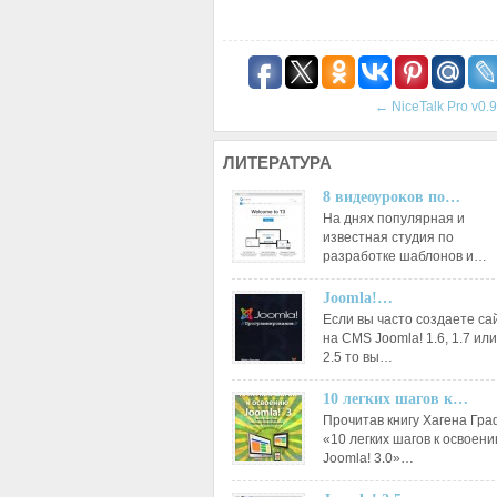
←
NiceTalk Pro v0.9
ЛИТЕРАТУРА
8 видеоуроков по…
На днях популярная и
известная студия по
разработке шаблонов и…
Joomla!…
Если вы часто создаете са
на CMS Joomla! 1.6, 1.7 или
2.5 то вы…
10 легких шагов к…
Прочитав книгу Хагена Гр
«10 легких шагов к освоен
Joomla! 3.0»…