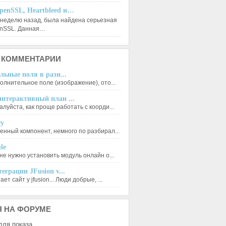
penSSL, Heartbleed и…
 неделю назад, была найдена серьезная
enSSL. Данная…
КОММЕНТАРИИ
льные поля в разн...
олнительное поле (изображение), ото...
нтерактивный план ...
луйста, как проще работать с коорди...
ry
енный компонент, немного по разбирал...
le
не нужно установить модуль онлайн о...
еграции JFusion v...
ет сайт у jfusion... Люди добрые, ...
Я
НА ФОРУМЕ
для показа