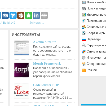
Фото и изобр
Поиск и инде
Управление 
Поисковая о
.4 Build 142
JA News
→
Социальные 
Спорт и игры
ИНСТРУМЕНТЫ
Переводы
Akeeba SiteDiff
Структура и 
При создании сайта, всегда
есть вероятность того что он
Стиль и диза
будет взломан…
Инструменты
Morph Framework
Спец. расши
йты
Последняя обновленная и
Разное
уже совершенно бесплатная
версия фреймворка…
CodeLobster PHP…
афа
Очень мощный и
ию
многофункциональный
редактор РНР, HTML, CSS,…