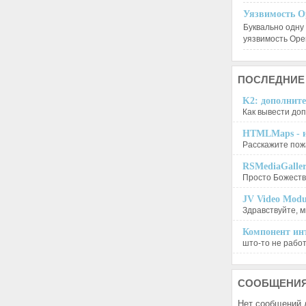
Уязвимость O
Буквально одну
уязвимость Op
ПОСЛЕДНИЕ
K2: дополните
Как вывести доп
HTMLMaps - и
Расскажите пожа
RSMediaGalle
Просто Божеств
JV Video Modu
Здравствуйте, м
Компонент инт
што-то не работа
СООБЩЕНИ
Нет сообщений 