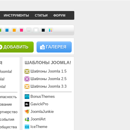
ИНСТРУМЕНТЫ
СТАТЬИ
ФОРУМ
ДОБАВИТЬ
ГАЛЕРЕЯ
ШАБЛОНЫ
JOOMLA!
Я
Шаблоны Joomla 1.5
Joomla!
Шаблоны Joomla 2.5
la!
Шаблоны Joomla 3.3
la!
BonusThemes
опасность
GavickPro
ование
JoomlaJunkie
ртнерство
JoomlArt
 события
IceTheme
ообщества