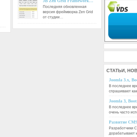
JB Zen Grid Framework…
Последняя обновленная
версия фреймворка Zen Grid
от студии…
СТАТЬИ,
НОВ
Joomla 3.x, Bo
В последнее вр
спрашивают ка
Joomla 3, Boo
В последнее вр
очень часто ис
Развитие CMS
Разработчики C
дорабатывают 