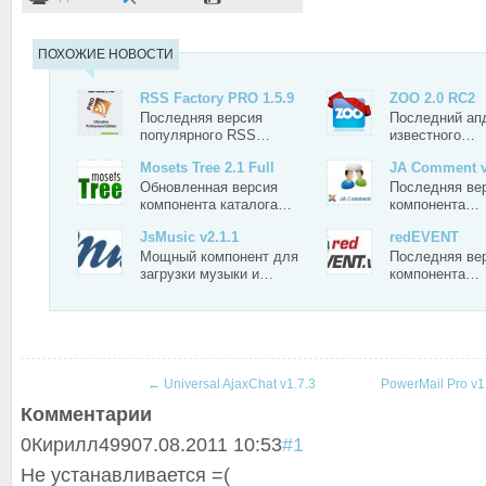
ПОХОЖИЕ НОВОСТИ
RSS Factory PRO 1.5.9
ZOO 2.0 RC2
Последняя версия
Последний ап
популярного RSS…
известного…
Mosets Tree 2.1 Full
JA Comment v
Обновленная версия
Последняя ве
компонента каталога…
компонента…
JsMusic v2.1.1
redEVENT
Мощный компонент для
Последняя ве
загрузки музыки и…
компонента…
←
Universal AjaxChat v1.7.3
PowerMail Pro v1
Комментарии
0
Кирилл499
07.08.2011 10:53
#1
Не устанавливается =(