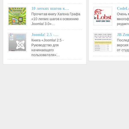
10 легких шагов к…
CodeL
Прочитав книгу Хагена Графа
Очень 
«10 легких шагов к освоению
многоф
Joomla! 3.0»…
редакт
Joomla! 2.5 -…
JB Ze
Книга «Joomla! 2.5 -
Послед
Руководство для
версия
начинающего
от сту
пользователя»…