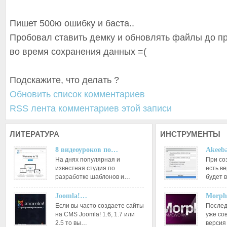
Пишет 500ю ошибку и баста..
Пробовал ставить демку и обновлять файлы до пр
во время сохранения данных =(
Подскажите, что делать ?
Обновить список комментариев
RSS лента комментариев этой записи
ЛИТЕРАТУРА
ИНСТРУМЕНТЫ
8 видеоуроков по…
Akeeba
На днях популярная и
При со
известная студия по
есть ве
разработке шаблонов и…
будет 
Joomla!…
Morph
Если вы часто создаете сайты
Послед
на CMS Joomla! 1.6, 1.7 или
уже со
2.5 то вы…
версия