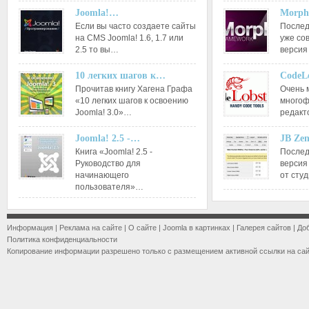
Joomla!…
Morph
Если вы часто создаете сайты
Послед
на CMS Joomla! 1.6, 1.7 или
уже со
2.5 то вы…
версия
10 легких шагов к…
CodeL
Прочитав книгу Хагена Графа
Очень 
«10 легких шагов к освоению
многоф
Joomla! 3.0»…
редакт
Joomla! 2.5 -…
JB Ze
Книга «Joomla! 2.5 -
Послед
Руководство для
версия
начинающего
от сту
пользователя»…
Информация
|
Реклама на сайте
|
О сайте
|
Joomla в картинках
|
Галерея сайтов
|
До
Политика конфиденциальности
Копирование информации разрешено только с размещением активной ссылки на са