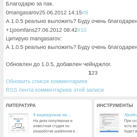
Благодарю за пак.
0
mangasarov
25.06.2012 14:15
#9
А 1.0.5 реально выложить? Буду очень благодаре
+1
joomfans
27.06.2012 08:42
#10
Цитирую mangasarov:
А 1.0.5 реально выложить? Буду очень благодаре
Обновлен до 1.0.5, добавлен чейнджлог.
1
2
3
Обновить список комментариев
RSS лента комментариев этой записи
ЛИТЕРАТУРА
ИНСТРУМЕНТЫ
8 видеоуроков по…
Akeeba
На днях популярная и
При со
известная студия по
есть ве
разработке шаблонов и…
будет 