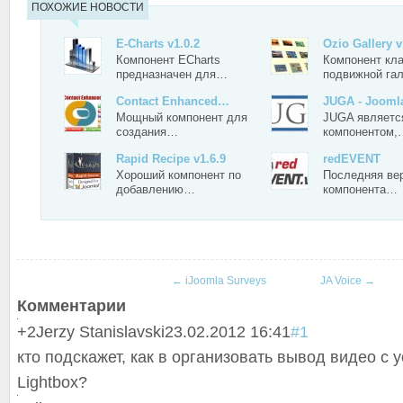
ПОХОЖИЕ НОВОСТИ
E-Charts v1.0.2
Ozio Gallery v
Компонент ECharts
Компонент кл
предназначен для…
подвижной га
Contact Enhanced…
JUGA - Jooml
Мощный компонент для
JUGA являетс
создания…
компонентом,
Rapid Recipe v1.6.9
redEVENT
Хороший компонент по
Последняя ве
добавлению…
компонента…
←
iJoomla Surveys
JA Voice
→
Комментарии
+2
Jerzy Stanislavski
23.02.2012 16:41
#1
кто подскажет, как в организовать вывод видео с y
Lightbox?